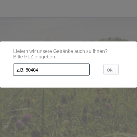
nen, Städten, Orten und Postleitzahl-Gebieten geliefert