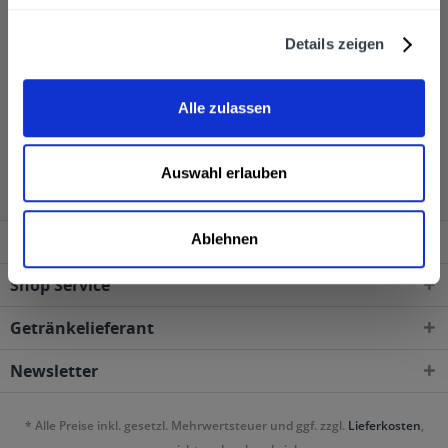
Sehr gerne senden wir Ihnen Produkte von Ricard Pastis
Details zeigen
zu, wenn Sie über unseren Online-Shop bestellen.
Alle zulassen
Ricard wird in den folgenden Regionen, Städten,
Orten und Postleitzahl-Gebieten geliefert
Auswahl erlauben
Ablehnen
Service Hotline
Shop Service
Getränkelieferant
Newsletter
* Alle Preise inkl. gesetzl. Mehrwertsteuer und ggf. zzgl.
Lieferkosten
,