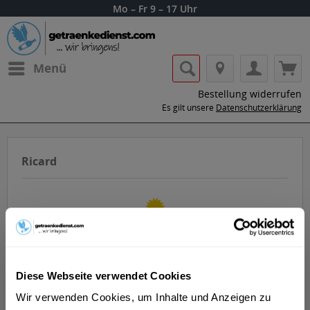
Mo – Fr 9 – 17 Uhr
Menü
Bestellung widerrufen
Es gilt unsere
Datenschutzerklärung
Ricard
Lass dir die Getränke von Ricard Pastis
Diese Webseite verwendet Cookies
nach Hause oder ins Büro liefern.
Wir verwenden Cookies, um Inhalte und Anzeigen zu