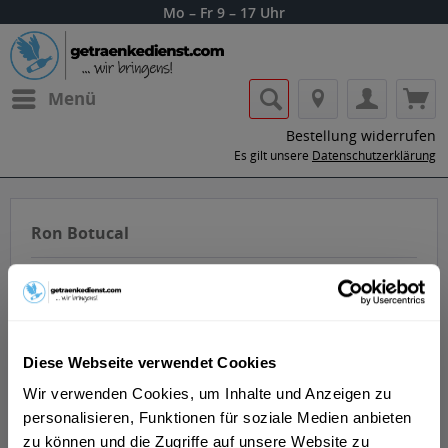
Mo – Fr 9 – 17 Uhr
Menü
Bestellung widerrufen
Es gilt unsere
Datenschutzerklärung
Ron Botucal
Diese Webseite verwendet Cookies
Lass dir die Getränke von Ron Botucal
Wir verwenden Cookies, um Inhalte und Anzeigen zu
nach Hause oder ins Büro liefern.
personalisieren, Funktionen für soziale Medien anbieten
zu können und die Zugriffe auf unsere Website zu