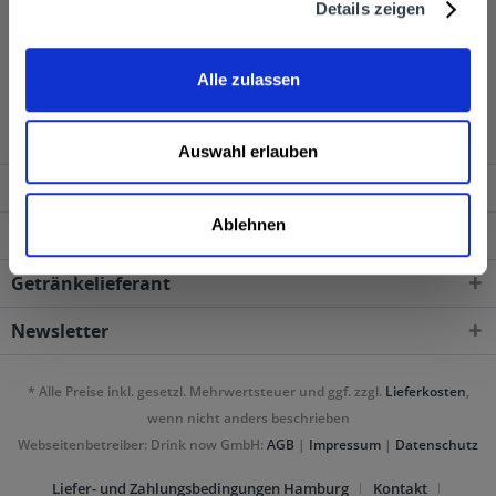
Details zeigen
Ron Botucal wird in den folgenden Regionen,
Alle zulassen
Städten, Orten und Postleitzahl-Gebieten geliefert
Auswahl erlauben
Service Hotline
Ablehnen
Shop Service
Getränkelieferant
Newsletter
* Alle Preise inkl. gesetzl. Mehrwertsteuer und ggf. zzgl.
Lieferkosten
,
wenn nicht anders beschrieben
Webseitenbetreiber: Drink now GmbH:
AGB
|
Impressum
|
Datenschutz
Liefer- und Zahlungsbedingungen Hamburg
Kontakt