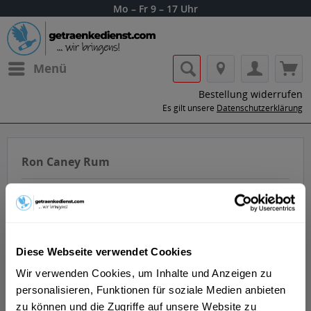
Mo – Fr 9 – 17 Uhr
Menü
Bestellung widerrufen
Es gilt unsere
Datenschutzerklärung
Ron Caney Rum
Diese Webseite verwendet Cookies
Lass dir die Getränke von Ron Caney nach
Wir verwenden Cookies, um Inhalte und Anzeigen zu
Hause oder ins Büro liefern.
personalisieren, Funktionen für soziale Medien anbieten
zu können und die Zugriffe auf unsere Website zu