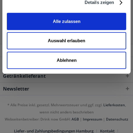
Details zeigen
Ron Caney Rum wird in den folgenden Regionen,
Alle zulassen
Städten, Orten und Postleitzahl-Gebieten geliefert
Auswahl erlauben
Service Hotline
Ablehnen
Shop Service
Getränkelieferant
Newsletter
* Alle Preise inkl. gesetzl. Mehrwertsteuer und ggf. zzgl.
Lieferkosten
,
wenn nicht anders beschrieben
Webseitenbetreiber: Drink now GmbH:
AGB
|
Impressum
|
Datenschutz
Liefer- und Zahlungsbedingungen Hamburg
Kontakt