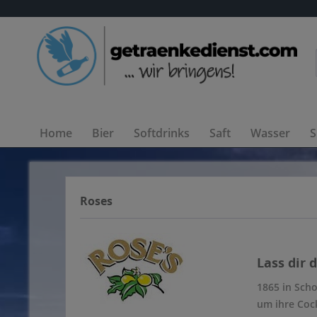
Home
Bier
Softdrinks
Saft
Wasser
S
Roses
Lass dir 
1865 in Scho
um ihre Cock