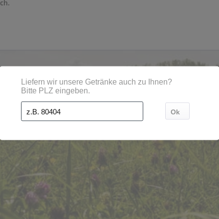
ch.
en, Orten und Postleitzahl-Gebieten geliefert