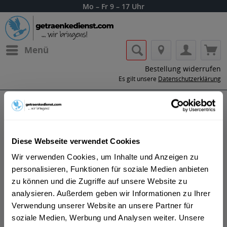
Mo – Fr 9 – 17 Uhr
Menü
Bestellung widerrufen
Es gilt unsere
Datenschutzerklärung
Royal Oporto
Diese Webseite verwendet Cookies
Wir verwenden Cookies, um Inhalte und Anzeigen zu
personalisieren, Funktionen für soziale Medien anbieten
zu können und die Zugriffe auf unsere Website zu
analysieren. Außerdem geben wir Informationen zu Ihrer
Lass dir die Getränke von Royal Oporto
Verwendung unserer Website an unsere Partner für
nach Hause oder ins Büro liefern.
soziale Medien, Werbung und Analysen weiter. Unsere