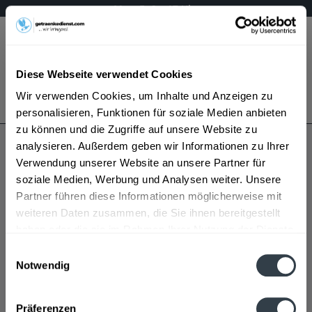
Mo – Fr 9 – 17 Uhr
Menü
Diese Webseite verwendet Cookies
Bestellung widerrufen
Wir verwenden Cookies, um Inhalte und Anzeigen zu
Es gilt unsere
Datenschutzerklärung
personalisieren, Funktionen für soziale Medien anbieten
zu können und die Zugriffe auf unsere Website zu
analysieren. Außerdem geben wir Informationen zu Ihrer
Ruppert-Deginther
Verwendung unserer Website an unsere Partner für
soziale Medien, Werbung und Analysen weiter. Unsere
Partner führen diese Informationen möglicherweise mit
weiteren Daten zusammen, die Sie ihnen bereitgestellt
haben oder die sie im Rahmen Ihrer Nutzung der Dienste
gesammelt haben.
Einwilligungsauswahl
Notwendig
Ruppert-Deginther wird in den folgenden Regionen,
Datenschutzbestimmungen
Städten, Orten und Postleitzahl-Gebieten geliefert
Präferenzen