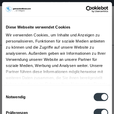
Mo – Fr 9 – 17 Uhr
Menü
Diese Webseite verwendet Cookies
Bestellung widerrufen
Wir verwenden Cookies, um Inhalte und Anzeigen zu
Es gilt unsere
Datenschutzerklärung
personalisieren, Funktionen für soziale Medien anbieten
zu können und die Zugriffe auf unsere Website zu
analysieren. Außerdem geben wir Informationen zu Ihrer
Sachsenkrone
Verwendung unserer Website an unsere Partner für
soziale Medien, Werbung und Analysen weiter. Unsere
Partner führen diese Informationen möglicherweise mit
weiteren Daten zusammen, die Sie ihnen bereitgestellt
haben oder die sie im Rahmen Ihrer Nutzung der Dienste
gesammelt haben.
Einwilligungsauswahl
Notwendig
Sachsenkrone wird in den folgenden Regionen,
Datenschutzbestimmungen
Städten, Orten und Postleitzahl-Gebieten geliefert
Präferenzen