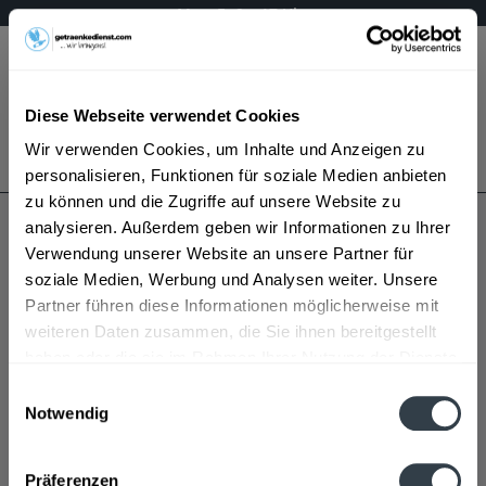
Mo – Fr 9 – 17 Uhr
Menü
Diese Webseite verwendet Cookies
Bestellung widerrufen
Wir verwenden Cookies, um Inhalte und Anzeigen zu
Es gilt unsere
Datenschutzerklärung
personalisieren, Funktionen für soziale Medien anbieten
zu können und die Zugriffe auf unsere Website zu
analysieren. Außerdem geben wir Informationen zu Ihrer
Sambalita
Verwendung unserer Website an unsere Partner für
soziale Medien, Werbung und Analysen weiter. Unsere
Partner führen diese Informationen möglicherweise mit
weiteren Daten zusammen, die Sie ihnen bereitgestellt
haben oder die sie im Rahmen Ihrer Nutzung der Dienste
gesammelt haben.
Einwilligungsauswahl
Notwendig
Sambalita wird in den folgenden Regionen, Städten,
Datenschutzbestimmungen
Orten und Postleitzahl-Gebieten geliefert
Präferenzen