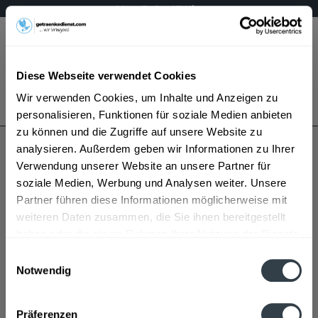
Mo – Fr 9 – 17 Uhr
Menü
Diese Webseite verwendet Cookies
Bestellung widerrufen
Wir verwenden Cookies, um Inhalte und Anzeigen zu
Es gilt unsere
Datenschutzerklärung
personalisieren, Funktionen für soziale Medien anbieten
zu können und die Zugriffe auf unsere Website zu
analysieren. Außerdem geben wir Informationen zu Ihrer
Scharlachberg
Verwendung unserer Website an unsere Partner für
soziale Medien, Werbung und Analysen weiter. Unsere
Partner führen diese Informationen möglicherweise mit
weiteren Daten zusammen, die Sie ihnen bereitgestellt
haben oder die sie im Rahmen Ihrer Nutzung der Dienste
gesammelt haben.
Einwilligungsauswahl
Notwendig
Scharlachberg wird in den folgenden Regionen,
Datenschutzbestimmungen
Städten, Orten und Postleitzahl-Gebieten geliefert
Präferenzen