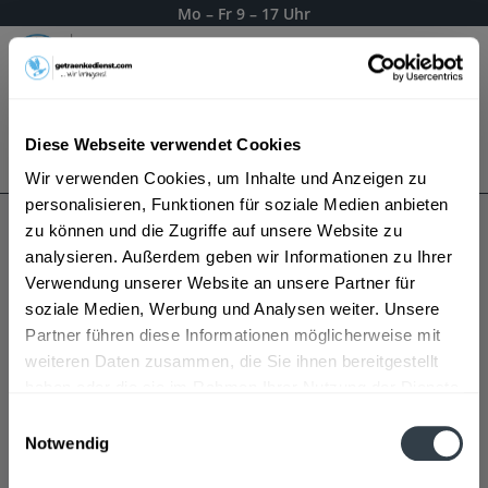
Mo – Fr 9 – 17 Uhr
Menü
Diese Webseite verwendet Cookies
Bestellung widerrufen
Es gilt unsere
Datenschutzerklärung
Wir verwenden Cookies, um Inhalte und Anzeigen zu
personalisieren, Funktionen für soziale Medien anbieten
zu können und die Zugriffe auf unsere Website zu
Schlossberg Sektkellerei
analysieren. Außerdem geben wir Informationen zu Ihrer
Verwendung unserer Website an unsere Partner für
soziale Medien, Werbung und Analysen weiter. Unsere
Partner führen diese Informationen möglicherweise mit
weiteren Daten zusammen, die Sie ihnen bereitgestellt
haben oder die sie im Rahmen Ihrer Nutzung der Dienste
gesammelt haben.
Einwilligungsauswahl
Notwendig
Datenschutzbestimmungen