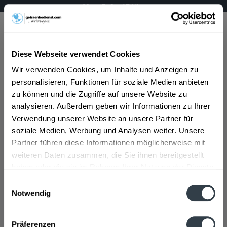
Mo – Fr 9 – 17 Uhr
Menü
Diese Webseite verwendet Cookies
Bestellung widerrufen
Wir verwenden Cookies, um Inhalte und Anzeigen zu
Es gilt unsere
Datenschutzerklärung
personalisieren, Funktionen für soziale Medien anbieten
zu können und die Zugriffe auf unsere Website zu
analysieren. Außerdem geben wir Informationen zu Ihrer
Schluckspecht
Verwendung unserer Website an unsere Partner für
soziale Medien, Werbung und Analysen weiter. Unsere
Partner führen diese Informationen möglicherweise mit
weiteren Daten zusammen, die Sie ihnen bereitgestellt
haben oder die sie im Rahmen Ihrer Nutzung der Dienste
gesammelt haben.
Einwilligungsauswahl
Notwendig
Schluckspecht wird in den folgenden Regionen,
Datenschutzbestimmungen
Städten, Orten und Postleitzahl-Gebieten geliefert
Präferenzen