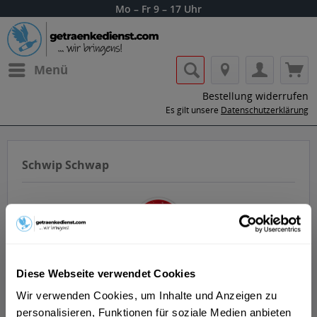
Mo – Fr 9 – 17 Uhr
Menü
Bestellung widerrufen
Es gilt unsere
Datenschutzerklärung
Schwip Schwap
Diese Webseite verwendet Cookies
Lass dir die Getränke von Schwip Schwap
nach Hause oder ins Büro liefern.
Wir verwenden Cookies, um Inhalte und Anzeigen zu
personalisieren, Funktionen für soziale Medien anbieten