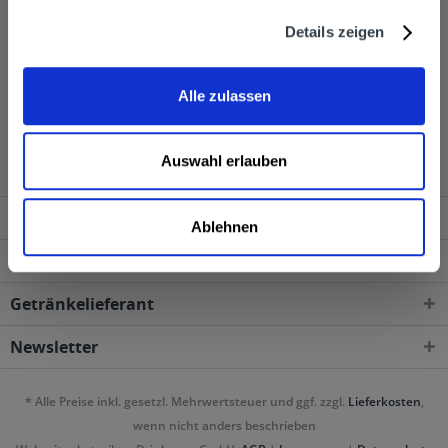
Getränke werden dann direkt vom Getränkelieferservice
Details zeigen
geliefert.
Alle zulassen
Schwip Schwap wird in den folgenden Regionen,
Städten, Orten und Postleitzahl-Gebieten geliefert
Auswahl erlauben
Service Hotline
Ablehnen
Shop Service
Getränkelieferant
Newsletter
* Alle Preise inkl. gesetzl. Mehrwertsteuer und ggf. zzgl.
Lieferkosten
,
wenn nicht anders beschrieben