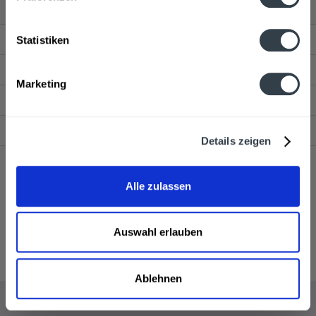
Service Hotline
Statistiken
Shop Service
Marketing
Getränkelieferant
Newsletter
Details zeigen
* Alle Preise inkl. gesetzl. Mehrwertsteuer und ggf. zzgl.
Lieferkosten
,
Alle zulassen
wenn nicht anders beschrieben
Webseitenbetreiber: Drink now GmbH:
AGB
|
Impressum
|
Datenschutz
Liefer- und Zahlungsbedingungen Hamburg
Kontakt
Auswahl erlauben
Pfandrückgabe
AGB Drink now
Ablehnen