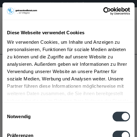
Mo – Fr 9 – 17 Uhr
Menü
Diese Webseite verwendet Cookies
Bestellung widerrufen
Wir verwenden Cookies, um Inhalte und Anzeigen zu
Es gilt unsere
Datenschutzerklärung
personalisieren, Funktionen für soziale Medien anbieten
zu können und die Zugriffe auf unsere Website zu
analysieren. Außerdem geben wir Informationen zu Ihrer
Seifermann Lindenhof
Verwendung unserer Website an unsere Partner für
soziale Medien, Werbung und Analysen weiter. Unsere
Partner führen diese Informationen möglicherweise mit
weiteren Daten zusammen, die Sie ihnen bereitgestellt
haben oder die sie im Rahmen Ihrer Nutzung der Dienste
gesammelt haben.
Einwilligungsauswahl
Notwendig
Seifermann Lindenhof wird in den folgenden
Datenschutzbestimmungen
Regionen, Städten, Orten und Postleitzahl-Gebieten
Präferenzen
geliefert