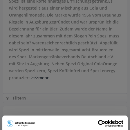
Spezi ist eine koffeinhaltiges Erfrischungsgetränk.Es
wird hergestellt aus einer Mischung aus Cola und
Orangenlimonade. Die Marke wurde 1956 vom Brauhaus
Riegele in Augsburg gegründet und war ursprünlich die
Bezeichnung für ein Bier. Zudem wurde der Name in
diesem Jahr zusammen mit dem Slogan ?ein Spezi muss
dabei sein? warenzeichenrechtlich geschützt. Abgefüllt
wird Spezi in mittlerweile insgesamt acht Brauereien
des Spezi Markengetränkeverbands Deutschland e.V.
mit Sitz in Augsburg. Neben Spezi Original ColaOrange
werden Spezi zero, Spezi Koffeinfrei und Spezi energy
produziert.
>>>mehr
Filtern