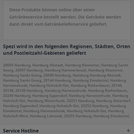
Diese Produkte können online über einen
Getränkeservice bestellt werden. Die Getränke werden
dann direkt vom Getränkelieferservice geliefert.
Spezi wird in den folgenden Regionen, Städten, Orten
und Postleitzahl-Gebieten geliefert
20095 Hamburg, Hamburg Altstadt, Hamburg Klostertor, Hamburg Sankt
Georg, 20097 Hamburg, Hamburg Hammerbrook, Hamburg Klostertor,
Hamburg Sankt Georg, 20099 Hamburg, Hamburg Hamburg-Altstadt,
Hamburg Sankt Georg, 20144 Hamburg, Hamburg Eimsbüttel, Hamburg
Harvestehude, Hamburg Hoheluft-Ost, Hamburg Rotherbaum, 20146,
20148, 20149 Hamburg, Hamburg Harvestehude, Hamburg Rotherbaum,
20249 Hamburg, Hamburg Eppendorf, Hamburg Harvestehude, Hamburg
Hoheluft-Ost, Hamburg Winterhude, 20251 Hamburg, Hamburg Alsterdorf,
Hamburg Eppendorf, Hamburg Hoheluft-Ost, 20253 Hamburg, Hamburg
Eimsbüttel, Hamburg Harvestehude, Hamburg Hoheluft-Ost, Hamburg
Hoheluft-West, Hamburg Lokstedt, 20255 Hamburg, Hamburg Eimsbüttel,
Hamburg Hoheluft-West, Hamburg Lokstedt, Hamburg Stellingen, 20257
Hamburg, Hamburg Altona-Nord, Hamburg Eimsbüttel, 20259 Hamburg,
Service Hotline
Hamburg Eimsbüttel, 20354 Hamburg, Hamburg Neustadt, Hamburg