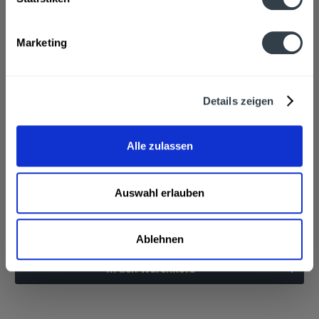
Marketing
Details zeigen
Original Spezi Longneck 24 x 0,33l
"Es gibt viele Cola-Misch, ABER nur ein Original Spezi
Alle zulassen
ColaOrange!" so der Hersteller
Inhalt
7.92 Liter
(2,31 € * / 1 Liter)
Auswahl erlauben
MEHRWEG
18,29 € *
+3,42 € Pfand
Ablehnen
In den
Warenkorb
Hinzugefügt