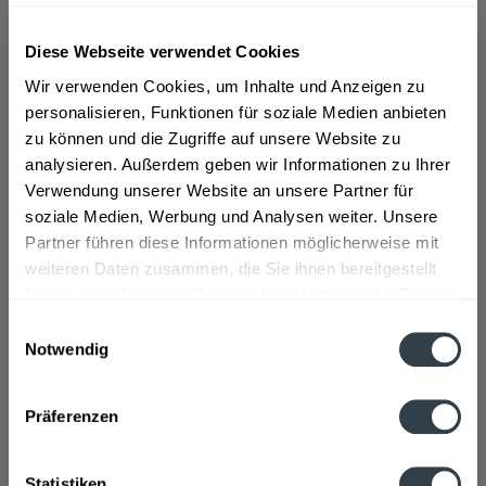
Diese Webseite verwendet Cookies
Wir verwenden Cookies, um Inhalte und Anzeigen zu
personalisieren, Funktionen für soziale Medien anbieten
Spezi Original 20 x 0,5l
zu können und die Zugriffe auf unsere Website zu
analysieren. Außerdem geben wir Informationen zu Ihrer
Da ist Saft drin! Trink das Spezi Original - es gibt viel Cola
Verwendung unserer Website an unsere Partner für
Mixgetränke. Aber nur ein Original Spezi Cola-Orange!
soziale Medien, Werbung und Analysen weiter. Unsere
Partner führen diese Informationen möglicherweise mit
weiteren Daten zusammen, die Sie ihnen bereitgestellt
Inhalt
10 Liter
(1,70 € * / 1 Liter)
MEHRWEG
haben oder die sie im Rahmen Ihrer Nutzung der Dienste
16,99 € *
+3,10 € Pfand
gesammelt haben.
Einwilligungsauswahl
Notwendig
Datenschutzbestimmungen
In den
Warenkorb
Präferenzen
Hinzugefügt
Statistiken