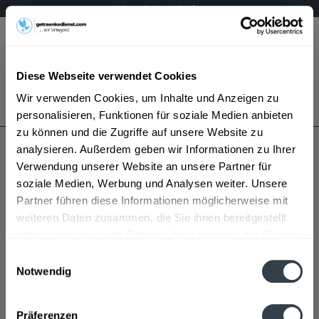
Mo – Fr 9 – 17 Uhr
Menü
Diese Webseite verwendet Cookies
Bestellung widerrufen
Wir verwenden Cookies, um Inhalte und Anzeigen zu
Es gilt unsere
Datenschutzerklärung
personalisieren, Funktionen für soziale Medien anbieten
zu können und die Zugriffe auf unsere Website zu
analysieren. Außerdem geben wir Informationen zu Ihrer
St. Burghardt
Verwendung unserer Website an unsere Partner für
soziale Medien, Werbung und Analysen weiter. Unsere
Partner führen diese Informationen möglicherweise mit
weiteren Daten zusammen, die Sie ihnen bereitgestellt
haben oder die sie im Rahmen Ihrer Nutzung der Dienste
gesammelt haben.
Einwilligungsauswahl
Notwendig
St. Burghardt wird in den folgenden Regionen,
Datenschutzbestimmungen
Städten, Orten und Postleitzahl-Gebieten geliefert
Präferenzen