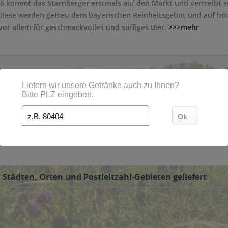
 kommt das Starnberger erstmals auf den Markt und vertreibt seit
 Diese werden getreu dem bayerischen Reinheitsgebot und auf hö
vor allem für geschmackvolles und süffiges Bier.
>>>mehr
iment des Starnberger Brauhaus geführt. Starnberger Hell in eine
r Flasche und Starnberger Senator als 0,5 Liter sowie 2 Liter Sonde
unseren Online-Shop bestellen.
 Städten, Orten und Postleitzahl-Gebieten geliefert