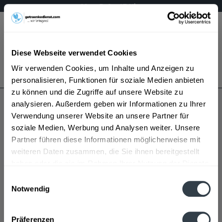
Mo – Fr 9 – 17 Uhr
Menü
Diese Webseite verwendet Cookies
Bestellung widerrufen
Wir verwenden Cookies, um Inhalte und Anzeigen zu
Es gilt unsere
Datenschutzerklärung
personalisieren, Funktionen für soziale Medien anbieten
zu können und die Zugriffe auf unsere Website zu
analysieren. Außerdem geben wir Informationen zu Ihrer
Steuerbord
Verwendung unserer Website an unsere Partner für
soziale Medien, Werbung und Analysen weiter. Unsere
Partner führen diese Informationen möglicherweise mit
weiteren Daten zusammen, die Sie ihnen bereitgestellt
haben oder die sie im Rahmen Ihrer Nutzung der Dienste
gesammelt haben.
Einwilligungsauswahl
Notwendig
Steuerbord wird in den folgenden Regionen, Städten,
Datenschutzbestimmungen
Orten und Postleitzahl-Gebieten geliefert
Präferenzen