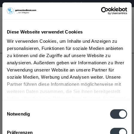
Mo – Fr 9 – 17 Uhr
Menü
Diese Webseite verwendet Cookies
Bestellung widerrufen
Wir verwenden Cookies, um Inhalte und Anzeigen zu
Es gilt unsere
Datenschutzerklärung
personalisieren, Funktionen für soziale Medien anbieten
zu können und die Zugriffe auf unsere Website zu
analysieren. Außerdem geben wir Informationen zu Ihrer
Stiefel
Verwendung unserer Website an unsere Partner für
soziale Medien, Werbung und Analysen weiter. Unsere
Partner führen diese Informationen möglicherweise mit
weiteren Daten zusammen, die Sie ihnen bereitgestellt
haben oder die sie im Rahmen Ihrer Nutzung der Dienste
gesammelt haben.
Einwilligungsauswahl
Notwendig
Stiefel wird in den folgenden Regionen, Städten,
Datenschutzbestimmungen
Orten und Postleitzahl-Gebieten geliefert
Präferenzen