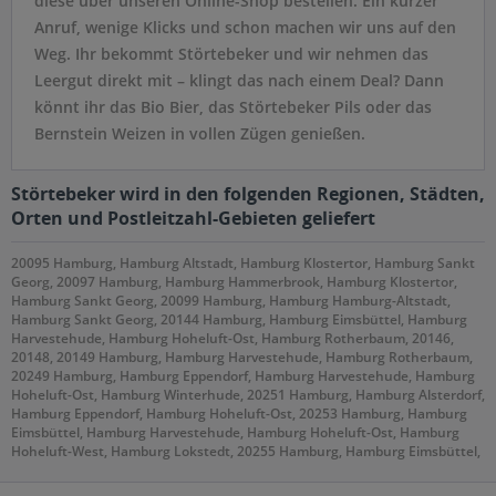
diese über unseren Online-Shop bestellen. Ein kurzer
Anruf, wenige Klicks und schon machen wir uns auf den
Weg. Ihr bekommt Störtebeker und wir nehmen das
Leergut direkt mit – klingt das nach einem Deal? Dann
könnt ihr das Bio Bier, das Störtebeker Pils oder das
Bernstein Weizen in vollen Zügen genießen.
Störtebeker wird in den folgenden Regionen, Städten,
Orten und Postleitzahl-Gebieten geliefert
20095 Hamburg, Hamburg Altstadt, Hamburg Klostertor, Hamburg Sankt
Georg, 20097 Hamburg, Hamburg Hammerbrook, Hamburg Klostertor,
Hamburg Sankt Georg, 20099 Hamburg, Hamburg Hamburg-Altstadt,
Hamburg Sankt Georg, 20144 Hamburg, Hamburg Eimsbüttel, Hamburg
Harvestehude, Hamburg Hoheluft-Ost, Hamburg Rotherbaum, 20146,
20148, 20149 Hamburg, Hamburg Harvestehude, Hamburg Rotherbaum,
20249 Hamburg, Hamburg Eppendorf, Hamburg Harvestehude, Hamburg
Hoheluft-Ost, Hamburg Winterhude, 20251 Hamburg, Hamburg Alsterdorf,
Hamburg Eppendorf, Hamburg Hoheluft-Ost, 20253 Hamburg, Hamburg
Eimsbüttel, Hamburg Harvestehude, Hamburg Hoheluft-Ost, Hamburg
Hoheluft-West, Hamburg Lokstedt, 20255 Hamburg, Hamburg Eimsbüttel,
Hamburg Hoheluft-West, Hamburg Lokstedt, Hamburg Stellingen, 20257
Hamburg, Hamburg Altona-Nord, Hamburg Eimsbüttel, 20259 Hamburg,