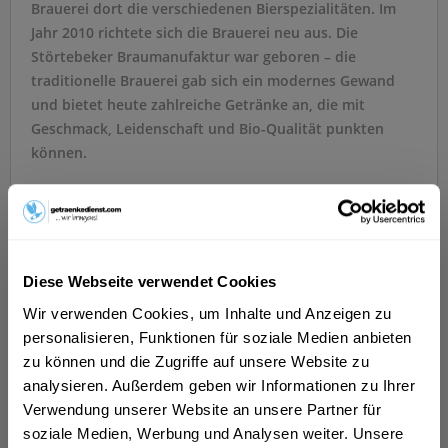
Brauerei dort die verschiedenen Bierspezialitäten. Im
Jahr 2010 richtete sich die Brauerei neu aus. Die
Störtebeker Braumanufaktur war geboren – die
traditionelle Brauerei gab sich ein modernes Gewand
und bietet heute zahlreiche Getränke an, die mit
Geschmack, Leidenschaft und Bio-Qualität punkten
können.
Die Störtebeker Klassiker
Die Störtebeker Braumanufaktur stellt viele
verschiedene Biersorten her. Dabei setzt die Brauerei
Diese Webseite verwendet Cookies
auf Abwechslung und Vielfalt. Denn im Bereich der
Klassiker gibt es ein umfassendes Störtebeker
Wir verwenden Cookies, um Inhalte und Anzeigen zu
Sortiment. Atlantik-Ale, Baltik Lager oder Bernstein-
personalisieren, Funktionen für soziale Medien anbieten
Weizen sind nur einige Varianten. Natürlich gehören
zu können und die Zugriffe auf unsere Website zu
auch ein Keller-Bier und ein Pilsener Bier zum Angebot
analysieren. Außerdem geben wir Informationen zu Ihrer
der Braumanufaktur von Störtebeker. Roggen-Bier,
Verwendung unserer Website an unsere Partner für
Stark-Bier und Schwarz-Bier komplettieren das
soziale Medien, Werbung und Analysen weiter. Unsere