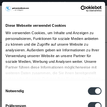
Mo – Fr 9 – 17 Uhr
Menü
Diese Webseite verwendet Cookies
Bestellung widerrufen
Wir verwenden Cookies, um Inhalte und Anzeigen zu
Es gilt unsere
Datenschutzerklärung
personalisieren, Funktionen für soziale Medien anbieten
zu können und die Zugriffe auf unsere Website zu
analysieren. Außerdem geben wir Informationen zu Ihrer
Sweet Family
Verwendung unserer Website an unsere Partner für
soziale Medien, Werbung und Analysen weiter. Unsere
Partner führen diese Informationen möglicherweise mit
weiteren Daten zusammen, die Sie ihnen bereitgestellt
haben oder die sie im Rahmen Ihrer Nutzung der Dienste
Sweet Family wird in den folgenden Regionen,
gesammelt haben.
Städten, Orten und Postleitzahl-Gebieten geliefert
Einwilligungsauswahl
Notwendig
Datenschutzbestimmungen
Service Hotline
Präferenzen