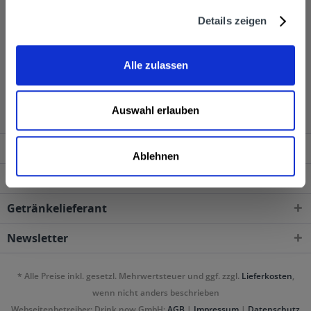
Details zeigen
Alle zulassen
Tunel wird in den folgenden Regionen, Städten,
Orten und Postleitzahl-Gebieten geliefert
Auswahl erlauben
Service Hotline
Ablehnen
Shop Service
Getränkelieferant
Newsletter
* Alle Preise inkl. gesetzl. Mehrwertsteuer und ggf. zzgl.
Lieferkosten
,
wenn nicht anders beschrieben
Webseitenbetreiber: Drink now GmbH:
AGB
|
Impressum
|
Datenschutz