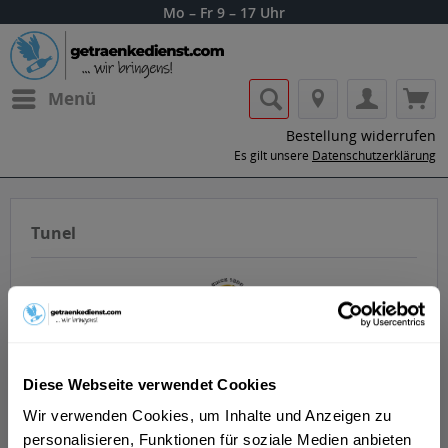
Mo – Fr 9 – 17 Uhr
Menü
Bestellung widerrufen
Es gilt unsere
Datenschutzerklärung
Tunel
Diese Webseite verwendet Cookies
Lass dir die Getränke von Tunel nach
Hause oder ins Büro liefern.
Wir verwenden Cookies, um Inhalte und Anzeigen zu
personalisieren, Funktionen für soziale Medien anbieten