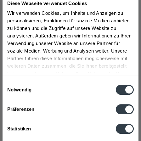
Bereits im Jahr 1896 wurde das Mineralwasser von
Diese Webseite verwendet Cookies
Überkinger abgefüllt, damals noch händisch und in
Wir verwenden Cookies, um Inhalte und Anzeigen zu
Tonkrüge. Es wurde mit Pferden an die Umgebung
personalisieren, Funktionen für soziale Medien anbieten
geliefert. 1903 wurde Überkinger dann maschinell
zu können und die Zugriffe auf unsere Website zu
abgefüllt, auch die Tonkrüge wurden durch Glasflaschen
analysieren. Außerdem geben wir Informationen zu Ihrer
ersetzt. Im Jahr 1968 fand die größte Bohrkampagne
Verwendung unserer Website an unsere Partner für
nach Heilwasser in Bad Überkingen statt. Dort wurden
soziale Medien, Werbung und Analysen weiter. Unsere
weitere Quellen gefunden. Überkinger stellt
Partner führen diese Informationen möglicherweise mit
verschiedene Sorten von Mineralwasser her, darunter
weiteren Daten zusammen, die Sie ihnen bereitgestellt
Classic, Medium, Sport Xtra und Royal. Das Wasser
haben oder die sie im Rahmen Ihrer Nutzung der Dienste
befindet sich in Flaschen aus Glas und PET, die eine
gesammelt haben.
Einwilligungsauswahl
Größe von 0,25l bis 1l haben.
>>>mehr
Notwendig
Datenschutzbestimmungen
Präferenzen
Die Getränke sind in Kästen erhältlich, mit 9 bis 24
Statistiken
Flaschen.