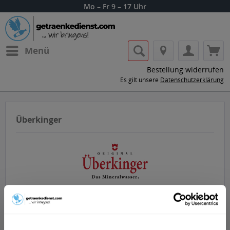
Mo – Fr 9 – 17 Uhr
Menü
Bestellung widerrufen
Es gilt unsere
Datenschutzerklärung
Überkinger
Lass dir die Getränke von Überkinger nach
Hause oder ins Büro liefern.