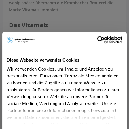
wenig später übernahm die Krombacher Brauerei die
Marke Vitamalz komplett.
Das Vitamalz
Die Marke Vitamalz umfasst genau ein Getränk: das
alkoholfreie Vitamalz. Ohne Alkohol ist das Vitamalz das
perfekte Erfrischungsgetränk für die ganze Familie.
Vitamalz eignet sich für alle Personen, die einen echten,
Diese Webseite verwendet Cookies
einzigartigen Geschmack wollen – seit vielen Jahren gibt
Wir verwenden Cookies, um Inhalte und Anzeigen zu
es das gleiche Rezept. Das prickelige, süße und zugleich
personalisieren, Funktionen für soziale Medien anbieten
herbe Vitamalz bietet einen einzigartigen Geschmack.
zu können und die Zugriffe auf unsere Website zu
Zusatzstoffe, tierische Inhaltsstoffe und Alkohol fehlen
analysieren. Außerdem geben wir Informationen zu Ihrer
komplett. Wer Vitamalz kauft, bekommt ein leckeres,
Verwendung unserer Website an unsere Partner für
gesundes Erfrischungsgetränk, das im Alltag eine gute
soziale Medien, Werbung und Analysen weiter. Unsere
Figur macht.
Partner führen diese Informationen möglicherweise mit
weiteren Daten zusammen, die Sie ihnen bereitgestellt
Wie wird das Vitamalz hergestellt?
haben oder die sie im Rahmen Ihrer Nutzung der Dienste