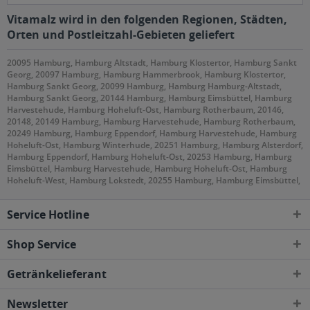
Vitamalz wird in den folgenden Regionen, Städten,
Orten und Postleitzahl-Gebieten geliefert
20095 Hamburg, Hamburg Altstadt, Hamburg Klostertor, Hamburg Sankt
Georg, 20097 Hamburg, Hamburg Hammerbrook, Hamburg Klostertor,
Hamburg Sankt Georg, 20099 Hamburg, Hamburg Hamburg-Altstadt,
Hamburg Sankt Georg, 20144 Hamburg, Hamburg Eimsbüttel, Hamburg
Harvestehude, Hamburg Hoheluft-Ost, Hamburg Rotherbaum, 20146,
20148, 20149 Hamburg, Hamburg Harvestehude, Hamburg Rotherbaum,
20249 Hamburg, Hamburg Eppendorf, Hamburg Harvestehude, Hamburg
Hoheluft-Ost, Hamburg Winterhude, 20251 Hamburg, Hamburg Alsterdorf,
Hamburg Eppendorf, Hamburg Hoheluft-Ost, 20253 Hamburg, Hamburg
Eimsbüttel, Hamburg Harvestehude, Hamburg Hoheluft-Ost, Hamburg
Hoheluft-West, Hamburg Lokstedt, 20255 Hamburg, Hamburg Eimsbüttel,
Hamburg Hoheluft-West, Hamburg Lokstedt, Hamburg Stellingen, 20257
Hamburg, Hamburg Altona-Nord, Hamburg Eimsbüttel, 20259 Hamburg,
Service Hotline
Hamburg Eimsbüttel, 20354 Hamburg, Hamburg Neustadt, Hamburg
Rotherbaum, Hamburg Sankt Pauli, 20355 Hamburg, Hamburg Neustadt,
Hamburg Sankt Pauli, 20357 Hamburg, Hamburg Altona-Altstadt,
Shop Service
Hamburg Altona-Nord, Hamburg Eimsbüttel, Hamburg Rotherbaum,
Hamburg Sankt Pauli, 20359 Hamburg, Hamburg Altona-Altstadt,
Getränkelieferant
Hamburg Neustadt, Hamburg Sankt Pauli, 20457 Hamburg, Hamburg
Hamburg-Altstadt, Hamburg Kleiner Grasbrook, Hamburg Klostertor,
Hamburg Neustadt, Hamburg Steinwerder, 20459 Hamburg, Hamburg
Newsletter
Hamburg-Altstadt, Hamburg Neustadt, Hamburg Sankt Pauli, 20535