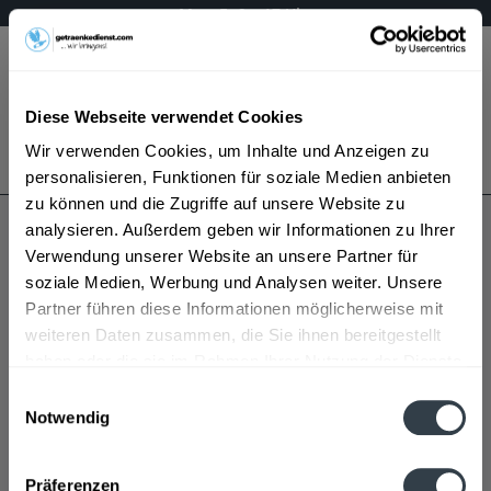
Mo – Fr 9 – 17 Uhr
Menü
Diese Webseite verwendet Cookies
Bestellung widerrufen
Wir verwenden Cookies, um Inhalte und Anzeigen zu
Es gilt unsere
Datenschutzerklärung
personalisieren, Funktionen für soziale Medien anbieten
zu können und die Zugriffe auf unsere Website zu
analysieren. Außerdem geben wir Informationen zu Ihrer
Vulkanius
Verwendung unserer Website an unsere Partner für
soziale Medien, Werbung und Analysen weiter. Unsere
Partner führen diese Informationen möglicherweise mit
weiteren Daten zusammen, die Sie ihnen bereitgestellt
haben oder die sie im Rahmen Ihrer Nutzung der Dienste
gesammelt haben.
Einwilligungsauswahl
Notwendig
Vulkanius wird in den folgenden Regionen, Städten,
Datenschutzbestimmungen
Orten und Postleitzahl-Gebieten geliefert
Präferenzen