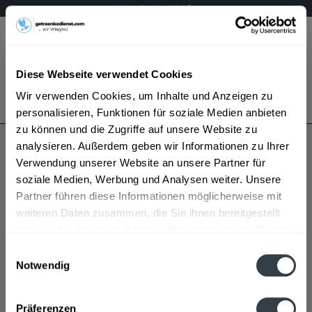
Mo – Fr 9 – 17 Uhr
Menü
Diese Webseite verwendet Cookies
Bestellung widerrufen
Wir verwenden Cookies, um Inhalte und Anzeigen zu
Es gilt unsere
Datenschutzerklärung
personalisieren, Funktionen für soziale Medien anbieten
zu können und die Zugriffe auf unsere Website zu
analysieren. Außerdem geben wir Informationen zu Ihrer
Warka
Verwendung unserer Website an unsere Partner für
soziale Medien, Werbung und Analysen weiter. Unsere
Partner führen diese Informationen möglicherweise mit
weiteren Daten zusammen, die Sie ihnen bereitgestellt
haben oder die sie im Rahmen Ihrer Nutzung der Dienste
gesammelt haben.
Einwilligungsauswahl
Notwendig
Warka wird in den folgenden Regionen, Städten,
Datenschutzbestimmungen
Orten und Postleitzahl-Gebieten geliefert
Präferenzen