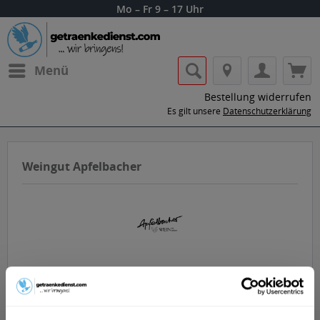
Mo – Fr 9 – 17 Uhr
Menü
Bestellung widerrufen
Es gilt unsere
Datenschutzerklärung
Weingut Apfelbacher
Lass dir die Getränke von Weingut
Apfelbacher nach Hause oder ins Büro
liefern.