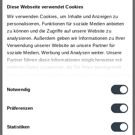
Diese Webseite verwendet Cookies
Das Weingut Apfelbacher besteht seit 1604 in
Dettelbach in Bayern. Die Rebfläche des Weinguts
Wir verwenden Cookies, um Inhalte und Anzeigen zu
beträgt insgesamt rund um Franken ca. 1200 Hektar,
personalisieren, Funktionen für soziale Medien anbieten
wobei lediglich 15 Hektar Land in Dettelbach selbst
zu können und die Zugriffe auf unsere Website zu
vorhanden sind. Geleitet wird das Weingut seit vielen
analysieren. Außerdem geben wir Informationen zu Ihrer
Generationen durch die Familie Apfelbacher. Aktuell ist
Verwendung unserer Website an unsere Partner für
Georg Apfelbacher Geschäftsführer.
soziale Medien, Werbung und Analysen weiter. Unsere
Partner führen diese Informationen möglicherweise mit
Das Sortiment wurde im Laufe der Jahre immer größer
weiteren Daten zusammen, die Sie ihnen bereitgestellt
und erstreckt sich mittlerweile auf zahlreiche
haben oder die sie im Rahmen Ihrer Nutzung der Dienste
traditionelle Rot-und Weißweine sowie Sekt. Die
gesammelt haben.
Einwilligungsauswahl
begehrtesten Sorten sind hierbei der Apfelbacher
Notwendig
Müller-Thurgau, der Rotling feinfruchtig, der
Datenschutzbestimmungen
Apfelbacher Domina, der Apfelbacher Secco Weiß, der
Präferenzen
Apfelbacher Secco Rosé und der Apfelbacher
Riesling.
>>>mehr
Statistiken