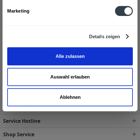
Marketing
Die einzelnen Weine und Sekte werden in Flaschen mit
jeweils 0,75l bis 1l verkauft.
Details zeigen
Sehr gerne senden wir Ihnen Produkte von Weingut
Apfelbacher zu, wenn Sie über unseren Online-Shop
Alle zulassen
bestellen.
Auswahl erlauben
Weingut Apfelbacher wird in den folgenden
Regionen, Städten, Orten und Postleitzahl-Gebieten
geliefert
Ablehnen
Service Hotline
Shop Service