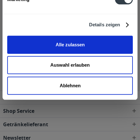
Weinflaschen zu jeweils 0,75l oder 1l.
Sehr gerne senden wir Ihnen Produkte von Weingut
Details zeigen
Elena Walch zu, wenn Sie über unseren Online-Shop
bestellen.
Alle zulassen
Weingut Elena Walch wird in den folgenden
Regionen, Städten, Orten und Postleitzahl-Gebieten
Auswahl erlauben
geliefert
Ablehnen
Service Hotline
Shop Service
Getränkelieferant
Newsletter