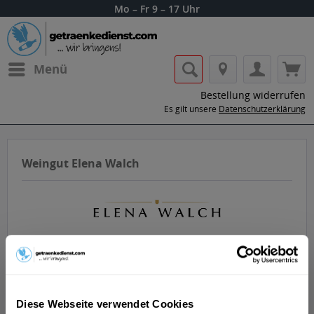
Mo – Fr 9 – 17 Uhr
Menü
Bestellung widerrufen
Es gilt unsere
Datenschutzerklärung
Weingut Elena Walch
Lass dir die Getränke von Weingut Elena
Walch nach Hause oder ins Büro liefern.
Diese Webseite verwendet Cookies