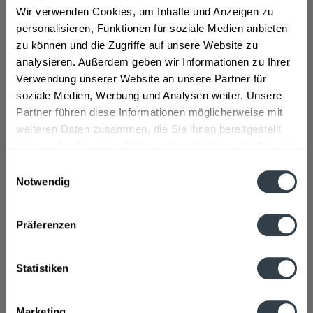
Das Weingut Elena Walch existiert seit 1985 mit 60
Wir verwenden Cookies, um Inhalte und Anzeigen zu
Hektar Rebfläche und ist seither ein in Familienbesitz
personalisieren, Funktionen für soziale Medien anbieten
befindliches Weingut in Südtirol in Italien. Elena Walch
zu können und die Zugriffe auf unsere Website zu
war die erste Winzerin Italiens, die eigenen Wein
analysieren. Außerdem geben wir Informationen zu Ihrer
herstellte und vertrieb. Das Weingut gehört dadurch
Verwendung unserer Website an unsere Partner für
heute zu den renommiertesten Weingütern Italiens und
soziale Medien, Werbung und Analysen weiter. Unsere
verzeichnet mit seinen einzigartigen Weinproduktionen
Partner führen diese Informationen möglicherweise mit
auch einige internationale Erfolge.
weiteren Daten zusammen, die Sie ihnen bereitgestellt
haben oder die sie im Rahmen Ihrer Nutzung der Dienste
Das Weinsortiment erstreckt sich über zahlreiche
gesammelt haben.
Einwilligungsauswahl
Weißweinsorten. Dazu gehören unter anderem der
Notwendig
Chardonnay, der Gewürztraminer, der Pinot Grigio, der
Datenschutzbestimmungen
Rosé und der Cuvée Ewa.
>>>mehr
Präferenzen
Statistiken
Der Alkoholgehalt der einzelnen Sorten liegt zwischen
12% und 13%. Vertrieben wird der Wein in klassischen
Marketing