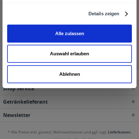
Namen an eine echte Metzgerei erinnern.
Details zeigen
Der Wein wird in 0,75L bis 1L Flaschen angeboten.
Alle zulassen
Weingut Uli Metzger wird in den folgenden Regionen,
Städten, Orten und Postleitzahl-Gebieten geliefert
Auswahl erlauben
Ablehnen
Service Hotline
Shop Service
Getränkelieferant
Newsletter
* Alle Preise inkl. gesetzl. Mehrwertsteuer und ggf. zzgl.
Lieferkosten
,