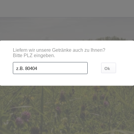
gionen, Städten, Orten und Postleitzahl-Gebieten gelief