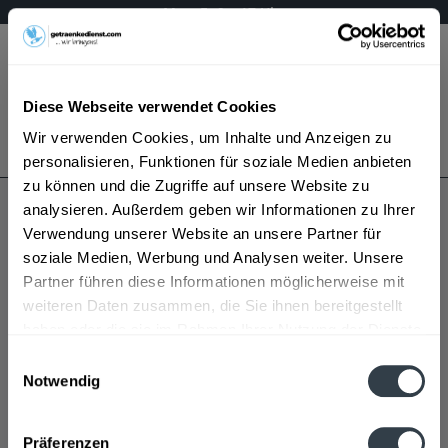
Mo – Fr 9 – 17 Uhr
Menü
Diese Webseite verwendet Cookies
Bestellung widerrufen
Wir verwenden Cookies, um Inhalte und Anzeigen zu
Es gilt unsere
Datenschutzerklärung
personalisieren, Funktionen für soziale Medien anbieten
zu können und die Zugriffe auf unsere Website zu
analysieren. Außerdem geben wir Informationen zu Ihrer
Westerwald-Quelle
Verwendung unserer Website an unsere Partner für
soziale Medien, Werbung und Analysen weiter. Unsere
Partner führen diese Informationen möglicherweise mit
weiteren Daten zusammen, die Sie ihnen bereitgestellt
haben oder die sie im Rahmen Ihrer Nutzung der Dienste
gesammelt haben.
Einwilligungsauswahl
Notwendig
Westerwald-Quelle wird in den folgenden Regionen,
Datenschutzbestimmungen
Städten, Orten und Postleitzahl-Gebieten geliefert
Präferenzen