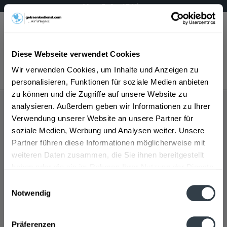
Mo – Fr 9 – 17 Uhr
Menü
Diese Webseite verwendet Cookies
Bestellung widerrufen
Wir verwenden Cookies, um Inhalte und Anzeigen zu
Es gilt unsere
Datenschutzerklärung
personalisieren, Funktionen für soziale Medien anbieten
zu können und die Zugriffe auf unsere Website zu
analysieren. Außerdem geben wir Informationen zu Ihrer
Westheimer
Verwendung unserer Website an unsere Partner für
soziale Medien, Werbung und Analysen weiter. Unsere
Partner führen diese Informationen möglicherweise mit
weiteren Daten zusammen, die Sie ihnen bereitgestellt
haben oder die sie im Rahmen Ihrer Nutzung der Dienste
gesammelt haben.
Einwilligungsauswahl
Notwendig
Westheimer wird in den folgenden Regionen,
Datenschutzbestimmungen
Städten, Orten und Postleitzahl-Gebieten geliefert
Präferenzen