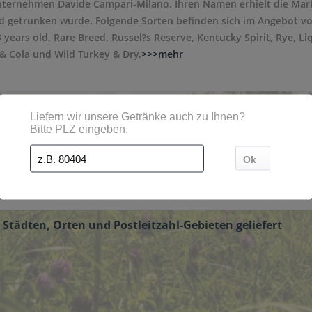
ternehmen Davide Campari-Milano. Ihren Namen erhielt die Mark
 getrunken wurde. Folgende Sorten befinden sich im Angebot von 
8 years old, Rare Breed, Russel?s Reserve, Kentucky Spirit, Rye,
& Cola und Wild Turkey & Dry.
>>>mehr
eservice bestellt werden. Die Getränke werden dann direkt vom G
 Städten, Orten und Postleitzahl-Gebieten geliefert