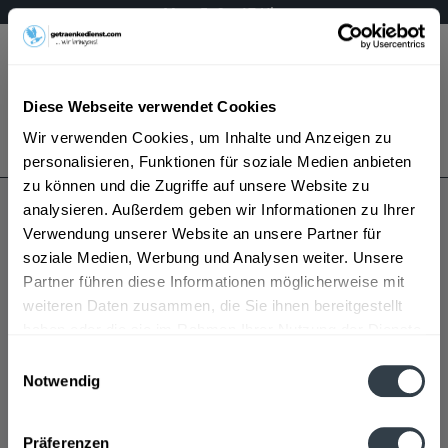
Mo – Fr 9 – 17 Uhr
Menü
Diese Webseite verwendet Cookies
Bestellung widerrufen
Wir verwenden Cookies, um Inhalte und Anzeigen zu
Es gilt unsere
Datenschutzerklärung
personalisieren, Funktionen für soziale Medien anbieten
zu können und die Zugriffe auf unsere Website zu
analysieren. Außerdem geben wir Informationen zu Ihrer
Wilhelmsthaler
Verwendung unserer Website an unsere Partner für
soziale Medien, Werbung und Analysen weiter. Unsere
Partner führen diese Informationen möglicherweise mit
weiteren Daten zusammen, die Sie ihnen bereitgestellt
haben oder die sie im Rahmen Ihrer Nutzung der Dienste
gesammelt haben.
Einwilligungsauswahl
Notwendig
Wilhelmsthaler wird in den folgenden Regionen,
Datenschutzbestimmungen
Städten, Orten und Postleitzahl-Gebieten geliefert
Präferenzen