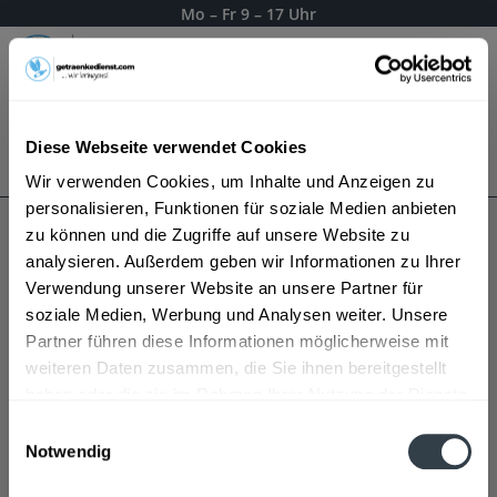
Mo – Fr 9 – 17 Uhr
Menü
Diese Webseite verwendet Cookies
Bestellung widerrufen
Es gilt unsere
Datenschutzerklärung
Wir verwenden Cookies, um Inhalte und Anzeigen zu
personalisieren, Funktionen für soziale Medien anbieten
zu können und die Zugriffe auf unsere Website zu
Winzer vom Weinsberger Tal Wein
analysieren. Außerdem geben wir Informationen zu Ihrer
Verwendung unserer Website an unsere Partner für
soziale Medien, Werbung und Analysen weiter. Unsere
Partner führen diese Informationen möglicherweise mit
weiteren Daten zusammen, die Sie ihnen bereitgestellt
haben oder die sie im Rahmen Ihrer Nutzung der Dienste
gesammelt haben.
Einwilligungsauswahl
Notwendig
Datenschutzbestimmungen