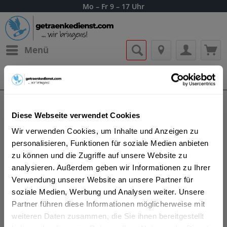
Mo – Fr 9 – 17 Uhr
Menü
Bestellung widerrufen
Es gilt unsere
Datenschutzerklärung
Diese Webseite verwendet Cookies
Yellow Rose Whiskey
Wir verwenden Cookies, um Inhalte und Anzeigen zu
personalisieren, Funktionen für soziale Medien anbieten
zu können und die Zugriffe auf unsere Website zu
analysieren. Außerdem geben wir Informationen zu Ihrer
Verwendung unserer Website an unsere Partner für
Die Idee fuer Yellow Rose Whiskey entstand in einer
soziale Medien, Werbung und Analysen weiter. Unsere
Nacht unter Freunden. In den Jahren danach haben
Partner führen diese Informationen möglicherweise mit
unsere Spirituosen die Traditionen herausgefordert,
weiteren Daten zusammen, die Sie ihnen bereitgestellt
Preise gewonnen und die Stadt Houston, Texas, auf die