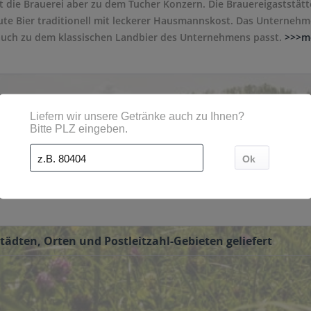
 die Brauerei aber zu dem Tucher Konzern. Die Brauereigaststätt
aute Bier traditionell mit leckerer Hausmannskost. Das Unternehm
auch zu dem klassischen Landbier des Unternehmens passt.
>>>m
ndorfer Landbier, das in 0,5 Liter Glasflaschen verkauft wird.
rndorfer zu, wenn Sie diese über unseren Online-Shop bestellen.
tädten, Orten und Postleitzahl-Gebieten geliefert