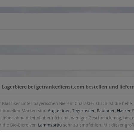
 Lagerbiere bei getrankedienst.com bestellen und liefer
r Klassiker unter bayerischen Bieren! Charakteristisch ist die hel
ditionellen Marken sind
Augustiner
,
Tegernseer
,
Paulaner
,
Hacker-
 lieber ohne Alkohol aber nicht mit weniger Geschmack mag, beste
 die Bio-Biere von
Lammsbräu
sehr zu empfehlen. Mit dieser gro
hnen etwas für Ihren Geschmack liefern können. Viel Spaß beim Li