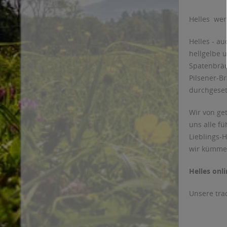
Helles  we
Helles - au
hellgelbe u
Spatenbräu
Pilsener-B
durchgesetz
Wir von ge
uns alle fü
Lieblings-H
wir kümme
Helles onli
Unsere tra