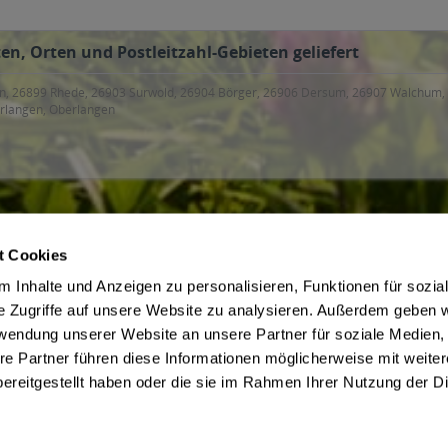
en, Orten und Postleitzahl-Gebieten geliefert
en, 26899 Rhede, 26903 Surwold, 26904 Börger, 26906 Dersum, 26907 Walchum
erlangen, Oberlangen
t Cookies
ce
Getränkelieferant
 Inhalte und Anzeigen zu personalisieren, Funktionen für sozia
irmenkunden
AGB des Lieferanten
e Zugriffe auf unsere Website zu analysieren. Außerdem geben w
 Jugendschutz
Datenschutz des Lieferanten
rwendung unserer Website an unsere Partner für soziale Medien
Zahlungsbedingungen
Kontaktdaten des Lieferanten
re Partner führen diese Informationen möglicherweise mit weite
be
Widerrufsbelehrung des Liefera
ereitgestellt haben oder die sie im Rahmen Ihrer Nutzung der D