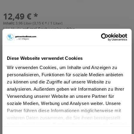
12,49 € *
Inhalt:
3.96 Liter (3,15 € * / 1 Liter)
inkl. MwSt.
ggf. zzgl. Erschwerniszuschlag
Vorrätig
MEHRWEG
+2,46 € Pfand
Diese Webseite verwendet Cookies
In den
Warenkorb
Wir verwenden Cookies, um Inhalte und Anzeigen zu
personalisieren, Funktionen für soziale Medien anbieten
Hinzugefügt
zu können und die Zugriffe auf unsere Website zu
Artikel-Nr.:
14511
analysieren. Außerdem geben wir Informationen zu Ihrer
Verwendung unserer Website an unsere Partner für
Beschreibung
soziale Medien, Werbung und Analysen weiter. Unsere
DE-ÖKO-012
mehr
Partner führen diese Informationen möglicherweise mit
weiteren Daten zusammen, die Sie ihnen bereitgestellt
Zutaten und Allergene
haben oder die sie im Rahmen Ihrer Nutzung der Dienste
Wasser, Zucker*, GERSTENMALZ* 2%, Kohlensäure,
gesammelt haben.