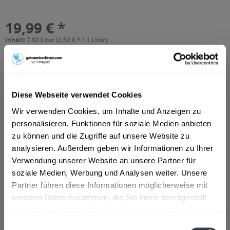
19,99 € *
Inhalt:
7.92 Liter (2,52 € * / 1 Liter)
inkl. MwSt.
ggf. zzgl. Erschwerniszuschlag
Vorrätig
MEHRWEG
+3,42 € Pfand
Diese Webseite verwendet Cookies
In den
Warenkorb
Wir verwenden Cookies, um Inhalte und Anzeigen zu
personalisieren, Funktionen für soziale Medien anbieten
Hinzugefügt
zu können und die Zugriffe auf unsere Website zu
Artikel-Nr.:
12181
analysieren. Außerdem geben wir Informationen zu Ihrer
Verwendung unserer Website an unsere Partner für
Beschreibung
soziale Medien, Werbung und Analysen weiter. Unsere
"Das Viva con Agua Mineralwasser ist sowas wie unsere
Partner führen diese Informationen möglicherweise mit
Fundraising-Kampagne im Supermarktregal...
mehr
weiteren Daten zusammen, die Sie ihnen bereitgestellt
haben oder die sie im Rahmen Ihrer Nutzung der Dienste
Zutaten und Allergene
gesammelt haben.
Einwilligungsauswahl