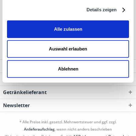
bestellt werden. Der Champagner wird dann direkt vom
Details zeigen
Getränkelieferservice geliefert.
Alle zulassen
Moët Chandon wird in den folgenden Regionen,
Städten, Orten und Postleitzahl-Gebieten geliefert
Auswahl erlauben
Service Hotline
Ablehnen
Shop Service
Getränkelieferant
Newsletter
* Alle Preise inkl. gesetzl. Mehrwertsteuer und ggf. zzgl.
Anlieferaufschlag
, wenn nicht anders beschrieben