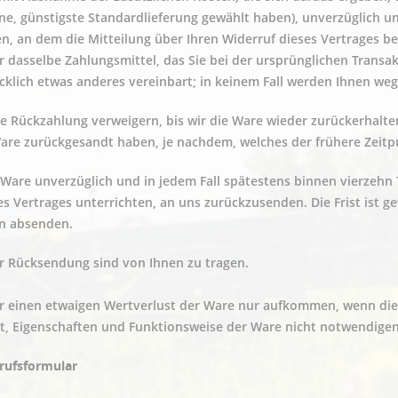
e, günstigste Standardlieferung gewählt haben), unverzüglich u
n, an dem die Mitteilung über Ihren Widerruf dieses Vertrages be
 dasselbe Zahlungsmittel, das Sie bei der ursprünglichen Transak
klich etwas anderes vereinbart; in keinem Fall werden Ihnen weg
e Rückzahlung verweigern, bis wir die Ware wieder zurückerhalte
Ware zurückgesandt haben, je nachdem, welches der frühere Zeitpu
 Ware unverzüglich und in jedem Fall spätestens binnen vierzehn
es Vertrages unterrichten, an uns zurückzusenden. Die Frist ist g
en absenden.
r Rücksendung sind von Ihnen zu tragen.
r einen etwaigen Wertverlust der Ware nur aufkommen, wenn dies
t, Eigenschaften und Funktionsweise der Ware nicht notwendigen
rufsformular