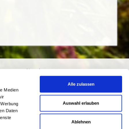
Newsletter
Abonnieren Sie den kostenlosen
Alle zulassen
getraenkedienst.com-Newsletter und
le Medien
verpassen Sie keine Neuigkeit oder Aktion.
ir
nten
Auswahl erlauben
, Werbung
ren Daten
ienste
Ablehnen