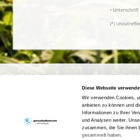
• Unterschrift
(*) Unzutreffe
Service Hotline
Shop Servi
Haben Sie Fragen zu Ihrer Bestellung?
Büro- und F
Diese Webseite verwende
Getränke onl
Rufen Sie uns gerne unter
02389/92514-0
an
Wir verwenden Cookies, um
Umgebung - 
oder schreiben Sie uns an
bestellung@bg-
anbieten zu können und di
Lieblingsget
getraenke.de
Informationen zu Ihrer Ve
Hinweise zu
und Analysen weiter. Unse
Liefer- und 
zusammen, die Sie ihnen b
Pfandrückga
gesammelt haben.
Kontakt