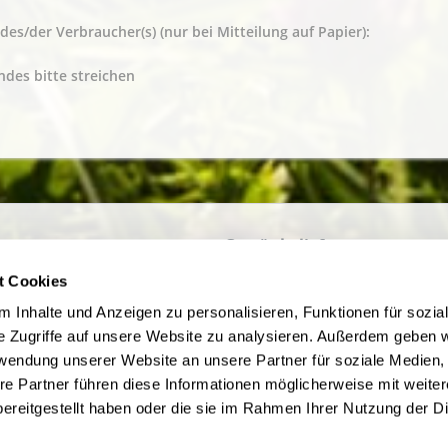
 des/der Verbraucher(s) (nur bei Mitteilung auf Papier):
ndes bitte streichen
ce
Getränkelieferant
irmenkunden
AGB des Lieferanten
t Cookies
ine bestellen in Werne und
Datenschutz des Lieferanten
 Inhalte und Anzeigen zu personalisieren, Funktionen für sozia
Der bequeme Weg zu Ihren
Kontaktdaten des Lieferanten
e Zugriffe auf unsere Website zu analysieren. Außerdem geben w
ränken
Widerrufsbelehrung des Liefera
rwendung unserer Website an unsere Partner für soziale Medien
m Jugendschutz
re Partner führen diese Informationen möglicherweise mit weite
Zahlungsbedingungen
ereitgestellt haben oder die sie im Rahmen Ihrer Nutzung der D
be