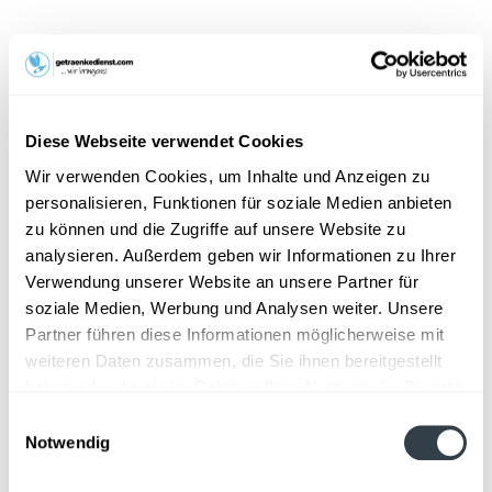
17,99 € *
Inhalt:
6 Liter (3,00 € * / 1 Liter)
inkl. MwSt.
zzgl. Lieferkosten
Vorrätig
Diese Webseite verwendet Cookies
MEHRWEG
Wir verwenden Cookies, um Inhalte und Anzeigen zu
+2,40 € Pfand
personalisieren, Funktionen für soziale Medien anbieten
zu können und die Zugriffe auf unsere Website zu
In den
Warenkorb
analysieren. Außerdem geben wir Informationen zu Ihrer
Hinzugefügt
Verwendung unserer Website an unsere Partner für
soziale Medien, Werbung und Analysen weiter. Unsere
Artikel-Nr.:
10586
Partner führen diese Informationen möglicherweise mit
weiteren Daten zusammen, die Sie ihnen bereitgestellt
Beschreibung
haben oder die sie im Rahmen Ihrer Nutzung der Dienste
So beschreibt der Hersteller sein Produkt: Mangosaft aus
gesammelt haben.
Mangokonzentrat, Fruchtgehalt 100 %...
mehr
Einwilligungsauswahl
Notwendig
Datenschutzbestimmungen
Zutaten und Allergene