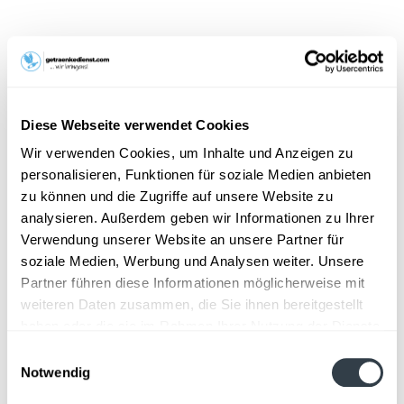
18,99 € *
Inhalt:
7.92 Liter (2,40 € * / 1 Liter)
inkl. MwSt.
zzgl. Lieferkosten
Vorrätig
Diese Webseite verwendet Cookies
MEHRWEG
Wir verwenden Cookies, um Inhalte und Anzeigen zu
+3,42 € Pfand
personalisieren, Funktionen für soziale Medien anbieten
In den
Warenkorb
zu können und die Zugriffe auf unsere Website zu
analysieren. Außerdem geben wir Informationen zu Ihrer
Hinzugefügt
Verwendung unserer Website an unsere Partner für
Artikel-Nr.:
12180
soziale Medien, Werbung und Analysen weiter. Unsere
Partner führen diese Informationen möglicherweise mit
Beschreibung
weiteren Daten zusammen, die Sie ihnen bereitgestellt
"Mischgetränk aus 70 % Erfrischungsgetränk mit
haben oder die sie im Rahmen Ihrer Nutzung der Dienste
Zitronengeschmack und 30 % alkoholfreiem Bier",...
mehr
gesammelt haben.
Einwilligungsauswahl
Notwendig
Zutaten und Allergene
Datenschutzbestimmungen