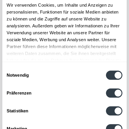
Der Champagnerhersteller Taittinger ist in Reims in der
Wir verwenden Cookies, um Inhalte und Anzeigen zu
Champagne beheimatet.Aus der Kellerei Forest &
personalisieren, Funktionen für soziale Medien anbieten
Fourneaux, welche im Jahr 1734 gegründet wurde
zu können und die Zugriffe auf unsere Website zu
entstand im Jahr 1931 das Unternehmen Taittinger. Das
analysieren. Außerdem geben wir Informationen zu Ihrer
Champagnerhaus befindet sich abgesehen von einer
Verwendung unserer Website an unsere Partner für
kurzen Zeit im Familienbesitz. Derzeitiger
soziale Medien, Werbung und Analysen weiter. Unsere
Geschäftsführer ist Pierre-Emmanuel Taittinger. Das
Partner führen diese Informationen möglicherweise mit
Weingut Taittinger ist eines der größten in der
weiteren Daten zusammen, die Sie ihnen bereitgestellt
gesamten Champagne und umfasst heute 288 Hektar.
haben oder die sie im Rahmen Ihrer Nutzung der Dienste
Im ehemaligen Benediktinerkloster Saint Nicaise in
gesammelt haben.
Einwilligungsauswahl
Reims befindet sich die Kellerei.
>>>mehr
Notwendig
Datenschutzbestimmungen
Präferenzen
Für alle Produkte des Hauses Taittinger ist der hohe
Statistiken
Anteil von Chardonnay in sämtlichen Cuvées
kennzeichnend.
Taittinger kann ganz einfach online beim
Marketing