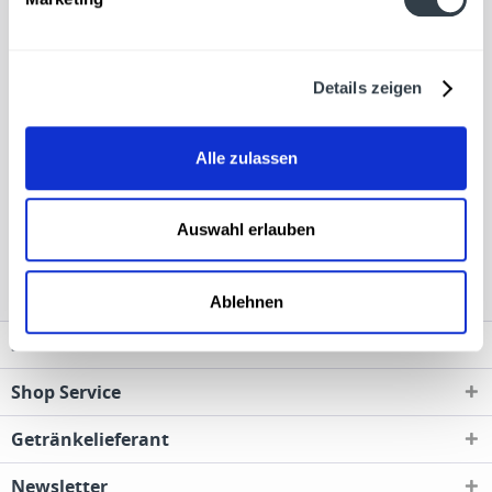
Getränkeservice bestellt werden. Egal ob nach Hause
oder ins Büro, die gewünschten Produkte werden ohne
anstrengendes Schleppen von dem
Details zeigen
Getränkelieferservice geliefert und das Leergut wird
mitgenommen.
Alle zulassen
Auswahl erlauben
Taittinger wird in den folgenden Regionen, Städten,
Orten und Postleitzahl-Gebieten geliefert
Ablehnen
Service Hotline
Shop Service
Getränkelieferant
Newsletter