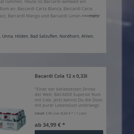
at nahmen. Heute ist Barcardi weltweit ein
 Rum an: Barcardi Carta Blanca, Barcardí Carta
Razz, Barcardí Mango und Barcardí Limon.
>>>mehr
,
Unna
,
Hilden
,
Bad Salzuflen
,
Nordhorn
,
Ahlen
,
Bacardi Cola 12 x 0,33l
"Einer der beliebtesten Drinks
der Welt: BACARDÍ Superior Rum
mit Cola. Jetzt kannst Du die Dose
mit purer Lebenslust unterwegs
dabeihaben! " so der Hersteller
Inhalt
3.96 Liter
(8,84 € * / 1 Liter)
ab 34,99 € *