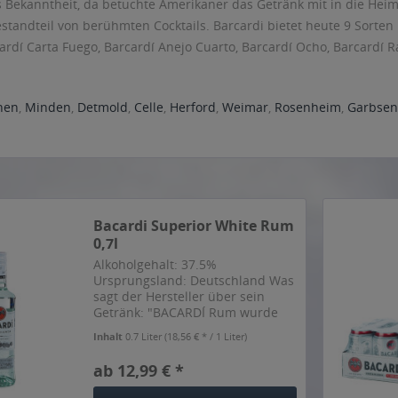
Bekanntheit, da betuchte Amerikaner das Getränk mit in die Heim
standteil von berühmten Cocktails. Barcardi bietet heute 9 Sorten
cardí Carta Fuego, Barcardí Anejo Cuarto, Barcardí Ocho, Barcardí 
nen
,
Minden
,
Detmold
,
Celle
,
Herford
,
Weimar
,
Rosenheim
,
Garbsen
Bacardi Superior White Rum
0,7l
Alkoholgehalt: 37.5%
Ursprungsland: Deutschland Was
sagt der Hersteller über sein
Getränk: "BACARDÍ Rum wurde
im Jahre 1862 in Santiago de
Inhalt
0.7 Liter
(18,56 € * / 1 Liter)
Cuba geschaffen und ist seitdem
der weltweit beliebteste und am
ab 12,99 € *
meisten ausgezeichnete Rum....