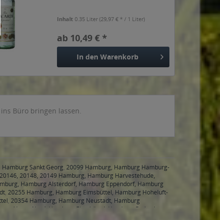
Inhalt
0.35 Liter
(29,97 € * / 1 Liter)
ab 10,49 € *
In den
Warenkorb
ins Büro bringen lassen.
, Hamburg Sankt Georg
,
20099 Hamburg, Hamburg Hamburg-
20146, 20148, 20149 Hamburg, Hamburg Harvestehude,
mburg, Hamburg Alsterdorf, Hamburg Eppendorf, Hamburg
dt
,
20255 Hamburg, Hamburg Eimsbüttel, Hamburg Hoheluft-
tel
,
20354 Hamburg, Hamburg Neustadt, Hamburg
burg Altona-Nord, Hamburg Eimsbüttel, Hamburg Rotherbaum,
ltstadt, Hamburg Kleiner Grasbrook, Hamburg Klostertor,