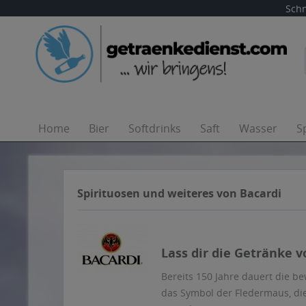
Schn
Home
Bier
Softdrinks
Saft
Wasser
S
Spirituosen und weiteres von Bacardi
Lass dir die Getränke v
Bereits 150 Jahre dauert die b
das Symbol der Fledermaus, die 