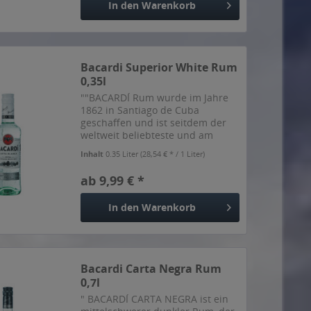
In den
Warenkorb
Bacardi Superior White Rum
0,35l
""BACARDÍ Rum wurde im Jahre
1862 in Santiago de Cuba
geschaffen und ist seitdem der
weltweit beliebteste und am
meisten ausgezeichnete Rum.
Inhalt
0.35 Liter
(28,54 € * / 1 Liter)
BACARDÍ Carta Blanca (so heißt
unser weißer Rum seit 1862) ist
ab 9,99 € *
das unbestrittene Highlight - in...
In den
Warenkorb
Bacardi Carta Negra Rum
0,7l
" BACARDÍ CARTA NEGRA ist ein