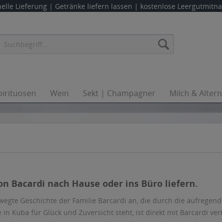
elle Lieferung |
Getränke liefern lassen
| kostenlose Leergutmit
pirituosen
Wein
Sekt | Champagner
Milch & Alter
on Bacardi nach Hause oder ins Büro liefern.
ewegte Geschichte der Familie Barcardi an, die durch die aufrege
in Kuba für Glück und Zuversicht steht, ist direkt mit Barcardi ve