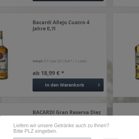
Bacardi Añejo Cuatro 4
Jahre 0,7l
Inhalt
0.7 Liter
(27,13 € * / 1 Liter)
ab 18,99 € *
In den
Warenkorb
BACARDI Gran Reserva Diez
0,7l