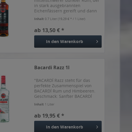
mittelschwerer dunkler Rum, der
in stark ausgebrannten
Eichenfässern gereift und dann
durch eine Holzkohle-Mischung
Inhalt
0.7 Liter
(19,29 € * / 1 Liter)
nach geheimen Familienrezept
geformt wurde. Dafür garantiert
ab 13,50 € *
die meisterhafte Arbeit der...
In den
Warenkorb
Bacardi Razz 1l
"BACARDÍ Razz steht für das
perfekte Zusammenspiel von
BACARDÍ Rum und Himbeeren.
Geschmack: Sanfter BACARDÍ
Rum, harmonisch abgestimmt mit
Inhalt
1 Liter
aromatischen Noten von
Himbeeren und Brombeeren.
ab 19,95 € *
Herstellung: Original BACARDÍ
Rum wird mit...
In den
Warenkorb