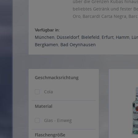
über die Grenzen Kubas hinaus 
beliebtes Getränk und fester Be
Oro, Barcardí Carta Negra, Bar
Verfügbar in:
München
,
Düsseldorf
,
Bielefeld
,
Erfurt
,
Hamm
,
Lü
Bergkamen
,
Bad Oeynhausen
Geschmacksrichtung
Cola
Material
Glas - Einweg
Flaschengröße