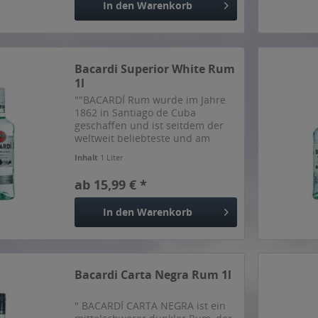
In den
Warenkorb
Bacardi Superior White Rum
1l
""BACARDÍ Rum wurde im Jahre
1862 in Santiago de Cuba
geschaffen und ist seitdem der
weltweit beliebteste und am
meisten ausgezeichnete Rum.
Inhalt
1 Liter
BACARDÍ Carta Blanca (so heißt
unser weißer Rum seit 1862) ist
ab 15,99 € *
das unbestrittene Highlight - in...
In den
Warenkorb
Bacardi Carta Negra Rum 1l
" BACARDÍ CARTA NEGRA ist ein