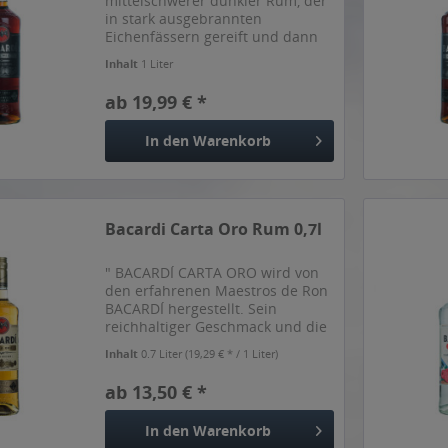
mittelschwerer dunkler Rum, der
in stark ausgebrannten
Eichenfässern gereift und dann
durch eine Holzkohle-Mischung
Inhalt
1 Liter
nach geheimen Familienrezept
geformt wurde. Dafür garantiert
ab 19,99 € *
die meisterhafte Arbeit der...
In den
Warenkorb
Bacardi Carta Oro Rum 0,7l
" BACARDÍ CARTA ORO wird von
den erfahrenen Maestros de Ron
BACARDÍ hergestellt. Sein
reichhaltiger Geschmack und die
goldene Komplexität reifen in
Inhalt
0.7 Liter
(19,29 € * / 1 Liter)
Eichenfässern, seine Milde
entsteht durch die Filtrierung mit
ab 13,50 € *
einer geheimen Mischung...
In den
Warenkorb