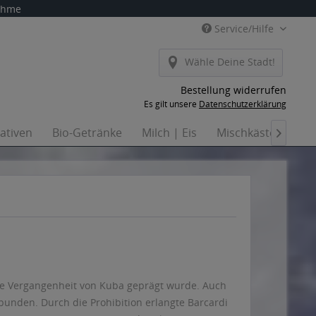
nahme
Service/Hilfe
Wähle Deine Stadt!
Bestellung widerrufen
Es gilt unsere
Datenschutzerklärung
nativen
Bio-Getränke
Milch | Eis
Mischkästen
Ha

nde Vergangenheit von Kuba geprägt wurde. Auch
rbunden. Durch die Prohibition erlangte Barcardi