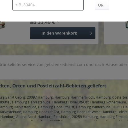
Inhalt
0.7 Liter
(47,84 € * / 1 Liter)
ab 33,49 € *
In den
Warenkorb
tränkelieferservice von getraenkedienst.com und nach Hause oder 
ten, Orten und Postleitzahl-Gebieten geliefert
urg Sankt Georg
,
20097 Hamburg, Hamburg Hammerbrook, Hamburg Klostertor
büttel, Hamburg Harvestehude, Hamburg Hoheluft-Ost, Hamburg Rotherbaum
,
amburg Harvestehude, Hamburg Hoheluft-Ost, Hamburg Winterhude
,
20251 Ha
arvestehude, Hamburg Hoheluft-Ost, Hamburg Hoheluft-West, Hamburg Lokste
Hamburg Altona-Nord, Hamburg Eimsbüttel
,
20259 Hamburg, Hamburg Eimsbüt
ustadt, Hamburg Sankt Pauli
,
20357 Hamburg, Hamburg Altona-Altstadt, Ham
, Hamburg Neustadt, Hamburg Sankt Pauli
,
20457 Hamburg, Hamburg Hamburg-A