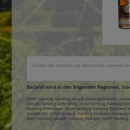
Einfach die Getränke von Bacardi bei unserem Ge
Bacardi wird in den folgenden Regionen, Städ
20095 Hamburg, Hamburg Altstadt, Hamburg Klostertor, Hamb
Altstadt, Hamburg Sankt Georg
,
20144 Hamburg, Hamburg Eims
Hamburg Rotherbaum
,
20249 Hamburg, Hamburg Eppendorf, H
Hoheluft-Ost
,
20253 Hamburg, Hamburg Eimsbüttel, Hamburg H
West, Hamburg Lokstedt, Hamburg Stellingen
,
20257 Hamburg, 
Rotherbaum, Hamburg Sankt Pauli
,
20355 Hamburg, Hamburg Ne
Hamburg Sankt Pauli
,
20359 Hamburg, Hamburg Altona-Altstadt