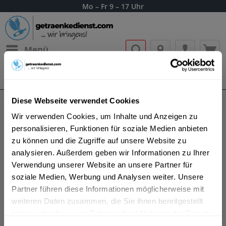
Mo – Fr 9 – 17 Uhr
Menü
Bestellung widerrufen
Es gilt unsere
Datenschutzerklärung
Diese Webseite verwendet Cookies
Dein Getränke
Wir verwenden Cookies, um Inhalte und Anzeigen zu
personalisieren, Funktionen für soziale Medien anbieten
Lieferservice für Frankfurt
zu können und die Zugriffe auf unsere Website zu
am Main
analysieren. Außerdem geben wir Informationen zu Ihrer
Verwendung unserer Website an unsere Partner für
soziale Medien, Werbung und Analysen weiter. Unsere
Partner führen diese Informationen möglicherweise mit
weiteren Daten zusammen, die Sie ihnen bereitgestellt
haben oder die sie im Rahmen Ihrer Nutzung der Dienste
gesammelt haben.