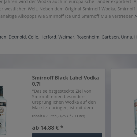
 Jahren wird der Wodka auch in europäische Länder exportiert. Aktu
r westlichen Welt. Neben dem Original Smirnoff Wodka, Smirnoff 
haltige Alkopops wie Smirnoff Ice und Smirnoff Mule vertrieben.
nen
,
Detmold
,
Celle
,
Herford
,
Weimar
,
Rosenheim
,
Garbsen
,
Unna
,
H
Smirnoff Black Label Vodka
0,7l
"Das selbstgesteckte Ziel von
Smirnoff einen besonders
ursprünglichen Wodka auf den
Markt zu bringen, ist mit dem
Smirnoff Black Label in den
Inhalt
0.7 Liter
(21,25 € * / 1 Liter)
Neunziger Jahren mehr als
gelungen. Der in der Tradition
ab 14,88 € *
von Wladimir Smirnow stehende
Wodka...