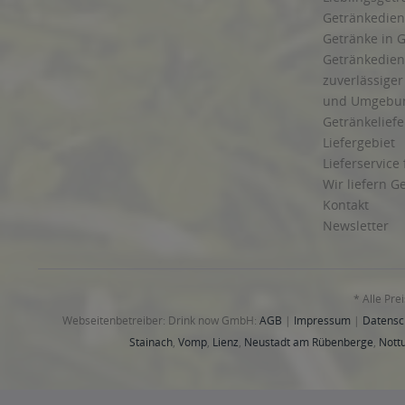
Getränkediens
Getränke in G
Getränkedien
zuverlässige
und Umgebu
Getränkeliefe
Liefergebiet
Lieferservice
Wir liefern G
Kontakt
Newsletter
* Alle Pre
Webseitenbetreiber: Drink now GmbH:
AGB
|
Impressum
|
Datensc
Stainach
,
Vomp
,
Lienz
,
Neustadt am Rübenberge
,
Nottu