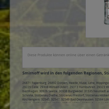
Diese Produkte können online über einen Getränke
Smirnoff wird in den folgenden Regionen, St
26871 Papenburg
,
26892 Dörpen, Heede, Kluse, Lehe, Wipping
29229 Celle
,
29308 Winsen (Aller)
,
29313 Hambühren
,
29323 Wi
Isernhagen
,
30926 Seelze
,
30938 Burgwedel
,
31535 Neustadt 
Schinna, Stolzenau Diethe, Stolzenau Frestorf, Stolzenau Hibbe
Kirchlengern
,
32545, 32547, 32549 Bad Oeynhausen
,
32584 Lö
33649, 33659, 33689, 33699, 33719, 33729, 33739 Bielefeld
,
33
40235, 40237, 40239, 40468, 40470, 40472, 40474, 40476, 4047