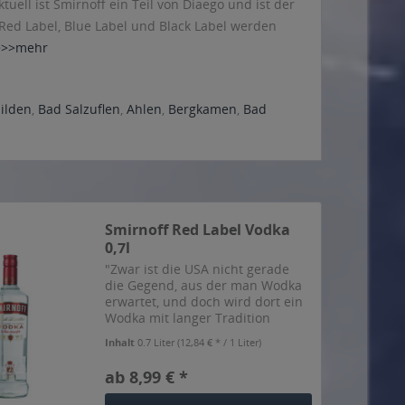
ell ist Smirnoff ein Teil von Diaego und ist der
Red Label, Blue Label und Black Label werden
>>>mehr
ilden
,
Bad Salzuflen
,
Ahlen
,
Bergkamen
,
Bad
Smirnoff Red Label Vodka
0,7l
"Zwar ist die USA nicht gerade
die Gegend, aus der man Wodka
erwartet, und doch wird dort ein
Wodka mit langer Tradition
hergestellt, der Smirnoff Red
Inhalt
0.7 Liter
(12,84 € * / 1 Liter)
Label. Wladimir Smirnow hatte
die Rezeptur erfunden und schon
ab 8,99 € *
seit 1886 eine Brennerei...