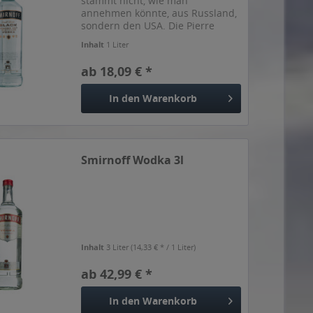
stammt nicht, wie man
annehmen könnte, aus Russland,
sondern den USA. Die Pierre
Smirnoff Company stellt ihn
Inhalt
1 Liter
allerdings nach der Rezeptur des
Russen Wladimir Smirnoff her.
ab 18,09 € *
Hier verbindet sich die
russische...
In den
Warenkorb
Smirnoff Wodka 3l
Inhalt
3 Liter
(14,33 € * / 1 Liter)
ab 42,99 € *
In den
Warenkorb