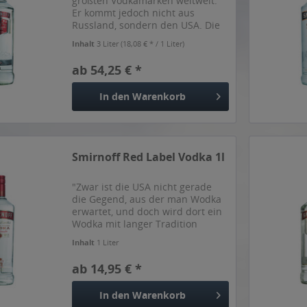
größten Vodkamarken weltweit.
Er kommt jedoch nicht aus
Russland, sondern den USA. Die
Rezeptur geht allerdings auf
Inhalt
3 Liter
(18,08 € * / 1 Liter)
einen Russen zurück, nämlich
Wladimir Smirnow. Dieser musste
ab 54,25 € *
während der Oktoberrevolution...
In den
Warenkorb
Smirnoff Red Label Vodka 1l
"Zwar ist die USA nicht gerade
die Gegend, aus der man Wodka
erwartet, und doch wird dort ein
Wodka mit langer Tradition
hergestellt, der Smirnoff Red
Inhalt
1 Liter
Label. Wladimir Smirnow hatte
die Rezeptur erfunden und schon
ab 14,95 € *
seit 1886 eine Brennerei...
In den
Warenkorb