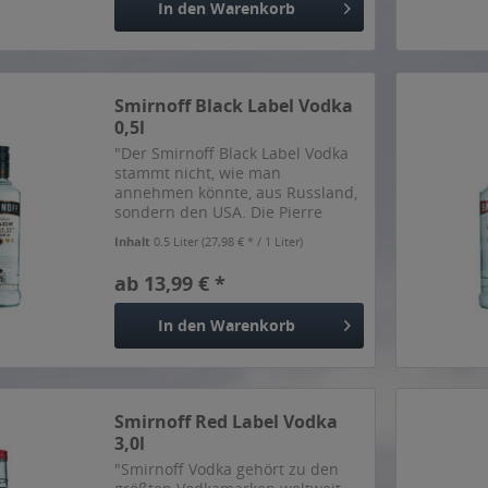
In den
Warenkorb
Smirnoff Black Label Vodka
0,5l
"Der Smirnoff Black Label Vodka
stammt nicht, wie man
annehmen könnte, aus Russland,
sondern den USA. Die Pierre
Smirnoff Company stellt ihn
Inhalt
0.5 Liter
(27,98 € * / 1 Liter)
allerdings nach der Rezeptur des
Russen Wladimir Smirnoff her.
ab 13,99 € *
Hier verbindet sich die
russische...
In den
Warenkorb
Smirnoff Red Label Vodka
3,0l
"Smirnoff Vodka gehört zu den