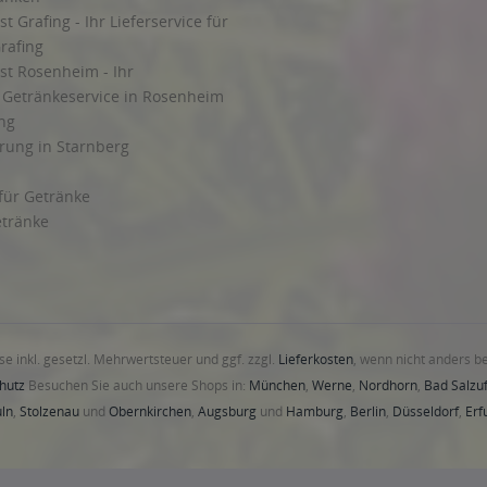
t Grafing - Ihr Lieferservice für
rafing
st Rosenheim - Ihr
r Getränkeservice in Rosenheim
ng
rung in Starnberg
 für Getränke
etränke
ise inkl. gesetzl. Mehrwertsteuer und ggf. zzgl.
Lieferkosten
, wenn nicht anders b
hutz
Besuchen Sie auch unsere Shops in:
München
,
Werne
,
Nordhorn
,
Bad Salzuf
ln
,
Stolzenau
und
Obernkirchen
,
Augsburg
und
Hamburg
,
Berlin
,
Düsseldorf
,
Erf