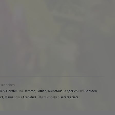
eschrieben
len
,
Hörstel
und
Damme
,
Lathen
,
Nienstädt
,
Lengerich
und
Garbsen
,
urt
,
Mainz
sowie
Frankfurt
. Übersicht aller
Liefergebiete