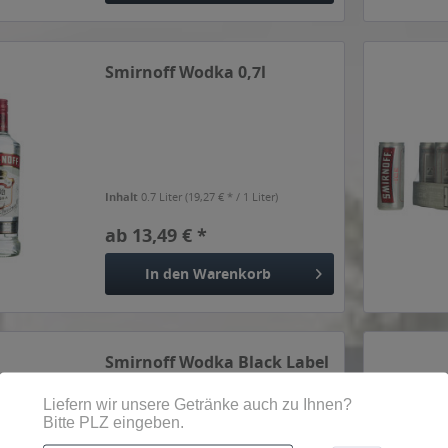
Smirnoff Wodka 0,7l
Inhalt
0.7 Liter
(19,27 € * / 1 Liter)
ab 13,49 € *
In den
Warenkorb
Smirnoff Wodka Black Label
No. 55 0,5l