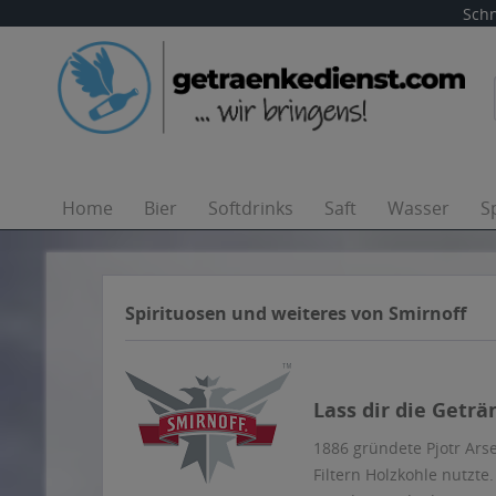
Schn
Home
Bier
Softdrinks
Saft
Wasser
S
Spirituosen und weiteres von Smirnoff
Lass dir die Geträ
1886 gründete Pjotr Ars
Filtern Holzkohle nutzt