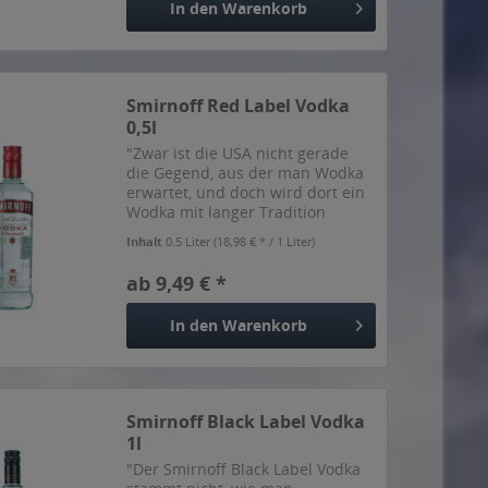
In den
Warenkorb
Smirnoff Red Label Vodka
0,5l
"Zwar ist die USA nicht gerade
die Gegend, aus der man Wodka
erwartet, und doch wird dort ein
Wodka mit langer Tradition
hergestellt, der Smirnoff Red
Inhalt
0.5 Liter
(18,98 € * / 1 Liter)
Label. Wladimir Smirnow hatte
die Rezeptur erfunden und schon
ab 9,49 € *
seit 1886 eine Brennerei...
In den
Warenkorb
Smirnoff Black Label Vodka
1l
"Der Smirnoff Black Label Vodka