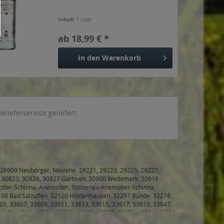
Inhalt
1 Liter
ab 18,99 € *
In den
Warenkorb
ieferservice geliefert.
26909 Neubörger, Neulehe
,
29221, 29223, 29225, 29227,
,
30823, 30826, 30827 Garbsen
,
30900 Wedemark
,
30916
lter-Schinna, Anemolter, Stolzenau Anemolter-Schinna,
08 Bad Salzuflen
,
32120 Hiddenhausen
,
32257 Bünde
,
32278
05, 33607, 33609, 33611, 33613, 33615, 33617, 33619, 33647,
0217, 40219, 40221, 40223, 40225, 40227, 40229, 40231, 40233,
99, 40625, 40627, 40629 Düsseldorf
,
40699 Erkrath
,
40721,