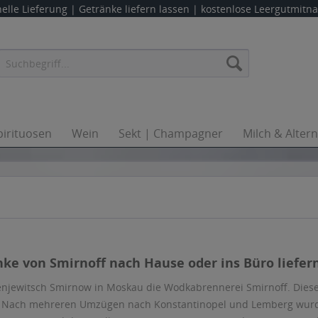
elle Lieferung |
Getränke liefern lassen
| kostenlose Leergutmit
pirituosen
Wein
Sekt | Champagner
Milch & Alter
nke von Smirnoff nach Hause oder ins Büro liefern
enjewitsch Smirnow in Moskau die Wodkabrennerei Smirnoff. Diese
e. Nach mehreren Umzügen nach Konstantinopel und Lemberg wurde 