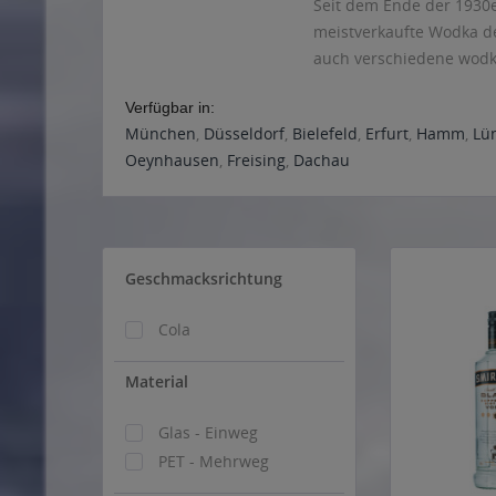
Seit dem Ende der 1930er
meistverkaufte Wodka de
auch verschiedene wodka
Verfügbar in:
München
,
Düsseldorf
,
Bielefeld
,
Erfurt
,
Hamm
,
Lü
Oeynhausen
,
Freising
,
Dachau
Geschmacksrichtung
Cola
Material
Glas - Einweg
PET - Mehrweg