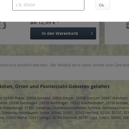
Inhalt
0.5 Liter
(25,98 € * / 1 Liter)
ab 12,99 € *
In den
Warenkorb
service bestellt werden. Der Wodka wird dann direkt vom Getränkel
ädten, Orten und Postleitzahl-Gebieten geliefert
en
,
26899 Rhede
,
26903 Surwold
,
26904 Börger
,
26906 Dersum
,
26907 Walchum
,
etze
,
29336 Nienhagen
,
29339 Wathlingen
,
29352 Adelheidsdorf
,
29356 Bröckel
am Rübenberge
,
31592 Stolzenau, Stolzenau Anemolter-Schinna, Stolzenau Anemo
n, Stolzenau Holzhausen, Stolze
,
32049, 32051, 32052 Herford
,
32105, 32107, 321
hne
,
32602 Vlotho
,
32657 Lemgo
,
32760 Detmold
,
32791 Lage
,
33602, 33604, 336
813 Oerlinghausen
,
33818 Leopoldshöhe
,
40210, 40211, 40212, 40213, 40215, 4
7, 40479, 40489, 40545, 40547, 40549, 40589, 40591, 40593, 40595, 40597, 405