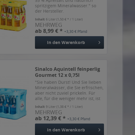
55 % Apfelsaft und natürlich
spritzigem Mineralwasser." so
der Hersteller.
Inhalt
6 Liter
(1,50 € * / 1 Liter)
MEHRWEG
ab 8,99 € *
+3,30 € Pfand
In den
Warenkorb
Sinalco Aquintell feinperlig
Gourmet 12 x 0,75l
"Sie haben Durst! Und Sie lieben
Mineralwässer, die Sie erfrischen,
aber nicht zuviel prickeln. Für
alle, für die weniger mehr ist, ist
Aquintéll ! Medium, das
Inhalt
9 Liter
(1,38 € * / 1 Liter)
natürliche Mineralwasser mit
MEHRWEG
weniger Kohlensäure, der ideale
ab 12,39 € *
+3,30 € Pfand
Durstlöscher....
In den
Warenkorb