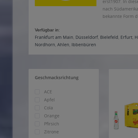
erst1907. In die
nach Südamerika 
bekannte Form de
Verfügbar in:
Frankfurt am Main
,
Düsseldorf
,
Bielefeld
,
Erfurt
,
H
Nordhorn
,
Ahlen
,
Ibbenbüren
Geschmacksrichtung
ACE
Apfel
Cola
Orange
Pfirsich
Zitrone