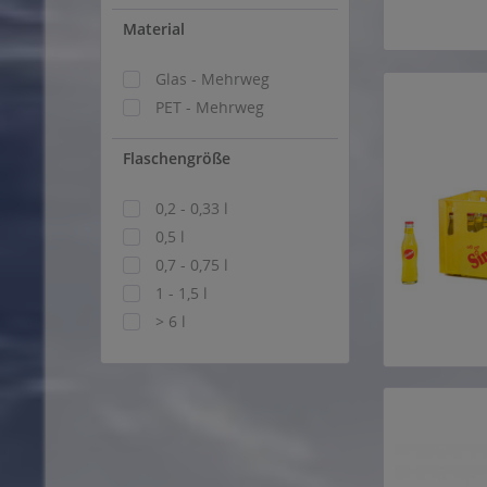
Material
Glas - Mehrweg
PET - Mehrweg
Flaschengröße
0,2 - 0,33 l
0,5 l
0,7 - 0,75 l
1 - 1,5 l
> 6 l