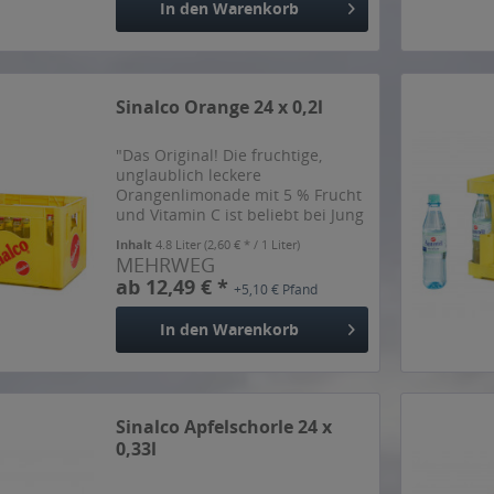
In den
Warenkorb
Sinalco Orange 24 x 0,2l
"Das Original! Die fruchtige,
unglaublich leckere
Orangenlimonade mit 5 % Frucht
und Vitamin C ist beliebt bei Jung
und Alt!", sagt der Hersteller.
Inhalt
4.8 Liter
(2,60 € * / 1 Liter)
MEHRWEG
ab 12,49 € *
+5,10 € Pfand
In den
Warenkorb
Sinalco Apfelschorle 24 x
0,33l