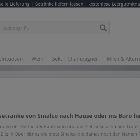
elle Lieferung |
Getränke liefern lassen
| kostenlose Leergutmit
pirituosen
Wein
Sekt | Champagner
Milch & Alter
 Getränke von Sinalco nach Hause oder ins Büro lie
fanden der Detmolder Kaufmann und der Getränkefachmann Franz
 Bilz in Oberlößnitz die erste Sinalco, die damas noch den Namen 