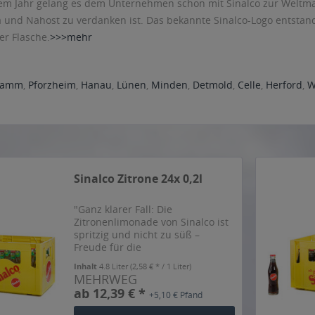
sem Jahr gelang es dem Unternehmen schon mit Sinalco zur Weltma
und Nahost zu verdanken ist. Das bekannte Sinalco-Logo entstand
r Flasche.
>>>mehr
amm
,
Pforzheim
,
Hanau
,
Lünen
,
Minden
,
Detmold
,
Celle
,
Herford
,
W
Sinalco Zitrone 24x 0,2l
"Ganz klarer Fall: Die
Zitronenlimonade von Sinalco ist
spritzig und nicht zu süß –
Freude für die
Geschmacksknospen!", sagt der
Inhalt
4.8 Liter
(2,58 € * / 1 Liter)
Hersteller.
MEHRWEG
ab 12,39 € *
+5,10 € Pfand