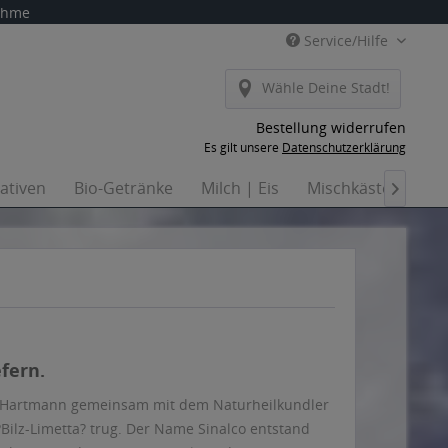
nahme
Service/Hilfe
Wähle Deine Stadt!
Bestellung widerrufen
Es gilt unsere
Datenschutzerklärung
nativen
Bio-Getränke
Milch | Eis
Mischkästen
Ha

fern.
 Hartmann gemeinsam mit dem Naturheilkundler
?Bilz-Limetta? trug. Der Name Sinalco entstand