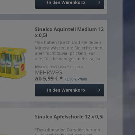
In den
Warenkorb
Sinalco Aquintell Medium 12
x 0,5l
"Sie haben Durst! Und Sie lieben
Mineralwässer, die Sie erfrischen,
aber nicht zuviel prickeln. Für
alle, für die weniger mehr ist, ist
Aquintéll "Medium, das
Inhalt
6 Liter
(1,00 € * / 1 Liter)
natürliche Mineralwasser mit
MEHRWEG
weniger Kohlensäure, der ideale
ab 5,99 € *
+3,30 € Pfand
Durstlöscher....
In den
Warenkorb
Sinalco Apfelschorle 12 x 0,5l
"Der ultimative Durstlöscher mit