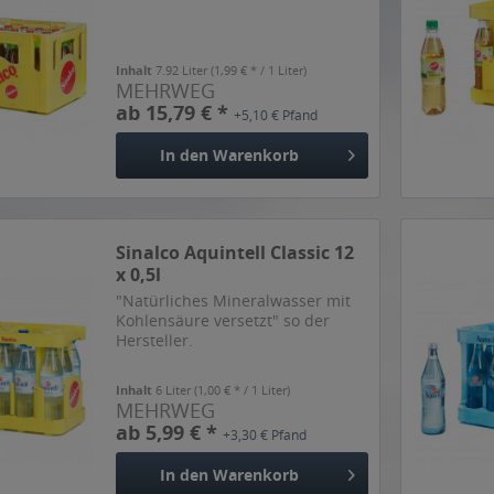
Inhalt
7.92 Liter
(1,99 € * / 1 Liter)
MEHRWEG
ab 15,79 € *
+5,10 € Pfand
In den
Warenkorb
Sinalco Aquintell Classic 12
x 0,5l
"Natürliches Mineralwasser mit
Kohlensäure versetzt" so der
Hersteller.
Inhalt
6 Liter
(1,00 € * / 1 Liter)
MEHRWEG
ab 5,99 € *
+3,30 € Pfand
In den
Warenkorb