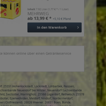
Inhalt
7.92 Liter
(1,77 € * / 1 Liter)
MEHRWEG
ab 13,99 € *
+5,10 € Pfand
In den
Warenkorb
kte können online über einen Getränkeservice
rf
,
25551 Hohenlockstedt, Lockstedt, Lohbarbek, Peissen,
achsenbande Neuendorf bei Wilster, Neuendorf-Sachsenbande
eld, Siezbüttel, Warringholz
,
25566 Lägerdorf, Rethwisch
,
25578
sbüttel, Epenwöhrden, Meldorf, Nindorf, Nordermeldorf,
er (Ostfriesland)
,
26826 Weener
,
26831 Boen, Bunde,