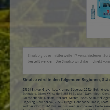
Sinalco gibt es mittlerweile 17 verschiedenen So
bestellt werden. Die Sinalco wird dann direkt vom 
Sinalco wird in den folgenden Regionen, Städ
25361 Elskop, Grevenkop, Krempe, Süderau
,
25524 Bekmünde, Br
Schlotfeld, Silzen, Winseldorf
,
25554 Bekdorf, Dammfleth, Klev
Sachsenbande, Nortorf, Stördorf, Wilster
,
25560 Aasbüttel, Ageth
Dägeling, Neuenbrook
,
25582 Drage, Hohenaspe, Kaaks, Looft
,
Wolmersdorf
,
25761 Büsum, Büsumer Deichhausen, Hedwigenkoo