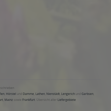
,
59174 Kamen
,
59192 Bergkamen
,
59199 Bönen
,
59227, 59229
 60314, 60316, 60318, 60320, 60322, 60323, 60325, 60326,
96, 60598, 60599, 65933, 65934, 65936 Frankfurt am Main
,
3 Dreieich
,
63450, 63452, 63454, 63456, 63457 Hanau
,
63477
5172, 75173, 75175, 75177, 75179, 75180 Pforzheim
,
75196
n
,
99084, 99085, 99086, 99087, 99089, 99091, 99092, 99094,
ockhausen
,
99192 Apfelstädt, Gamstädt, Ingersleben,
Wüllersleben, Dornheim, Osthausen-Wülfershausen,
straß, Daasdorf am Berge, Hopfgarten, Isseroda,
, Kleinschwabhausen, Kromsdorf, Lehnstedt, Magdala,
riemar, Goldbach, Grabsleben, Günthersleben, Haina, Hochheim,
Hohenkirchen, Petriroda
,
99947 Bad Langensalza, Behringen,
eschrieben
len
,
Hörstel
und
Damme
,
Lathen
,
Nienstädt
,
Lengerich
und
Garbsen
,
urt
,
Mainz
sowie
Frankfurt
. Übersicht aller
Liefergebiete