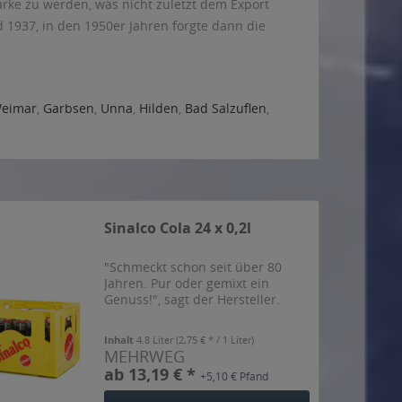
rke zu werden, was nicht zuletzt dem Export
 1937, in den 1950er Jahren forgte dann die
eimar
,
Garbsen
,
Unna
,
Hilden
,
Bad Salzuflen
,
Sinalco Cola 24 x 0,2l
"Schmeckt schon seit über 80
Jahren. Pur oder gemixt ein
Genuss!", sagt der Hersteller.
Inhalt
4.8 Liter
(2,75 € * / 1 Liter)
MEHRWEG
ab 13,19 € *
+5,10 € Pfand